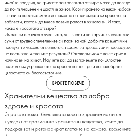
имайте предвид, че грижата за красотата отвътре може да доведе
до по-пълноценен и щастлив живот. Коригирането на някои избори
в начина на живот може да помогне на присъщата ви красота да
заблести, както и да внесе повече радост в живота ви. И така,
какво е красотата отвътре?
Имали ли сте някога чувството, че въпреки че харчите значителни
суми от трудно спечелените си пари за най-добрите козметични
продукти и часове от ценното си време за процедури и процедури,
не постигате желаните резултати? Отговорът може да се крие в
начина ви на живот. Научете как да възприемете по-цялостен
подход към укрепването на красотата отвътре и да подобрите
цялостното си благосъстояние.
ВИЖТЕ ПОВЕЧЕ
Хранителни вещества за добро
здраве и красота
Здравата кожа, блестящата коса и здравите нокти се
нуждаят от правилните хранителни вещества, които да
подхранват и регенерират клетките на кожата, космените
фоликули и матрицата на ноктите. Важно е в диетата да