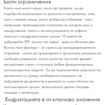
Бюти ограничения
Както има много неща, които да правите, за да
подобрите вътрешната си красота и настроение, така
има и няколко неща, които трябва да избягвате - като
например прекомерното излагане на цигарен дим и
замърсяване, както и на консумацията на кофеин,
алкохол и нездравословни храни. И никога не
забравяйте SPF, когато сте навън - дори в облачен ден.
Всички тези фактори - от стреса до преждевременното
стареене - могат да предизвикат в организма реакции на
свободни радикали, които могат да причинят вреден
оксидативен стрес и изискват добре функционираща
антиоксидантна защита. За да подпомогнете защитата на
организма си срещу свободните радикали, не
забравяйте да включите в диетата си много богати на
антиоксиданти храни, включително цветни плодове,
плодове и зеленчуци.
Хидратацията е от ключово значение