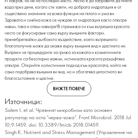
И накрая, но не на последно място, лесно е да забравите да пиете
вода през деня, когато сте заети, но добрата хидратация е от
съществено значение за всяка функция на тялото и ума ви.
Здравата и сияйна кожа се нуждае от хидратация както отвътре
навън, така и отвън навътре!В стремежа си към вътрешна красота
често се фокусираме само върху външните фактори,
пренебрегвайки дълбокото въздействие, което вътрешното
благополучие може да окаже върху външния вид и щастието ни.
Въпреки че процедурите за грижа за кожата и козметичните
продукти са безспорно важни, истинската красота разцъфтява
отвътре. Открийте холистичния подход към красотата, който не
само подобрява външния ви вид, но и обогатява цялостното ви
благосъстояние и щастие.
ВИЖТЕ ПОВЕЧЕ
Източници:
Salem I, et al. Чревният микробиом като основен
регулатор на оста "черва-кожа". Front Microbiol. 2018 Jul
10;9:1459. doi: 10.3389/fmicb.2018.01459.
Singh K. Nutrient and Stress Management (Управление на