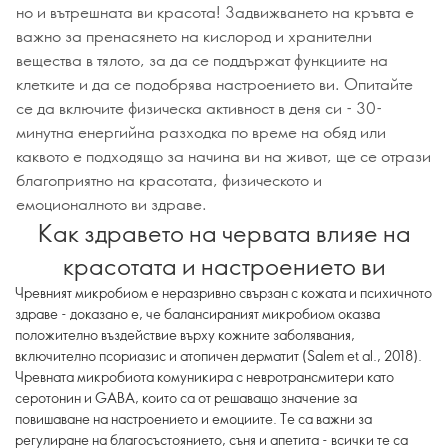
но и вътрешната ви красота! Задвижването на кръвта е
важно за пренасянето на кислород и хранителни
вещества в тялото, за да се поддържат функциите на
клетките и да се подобрява настроението ви. Опитайте
се да включите физическа активност в деня си - 30-
минутна енергийна разходка по време на обяд или
каквото е подходящо за начина ви на живот, ще се отрази
благоприятно на красотата, физическото и
емоционалното ви здраве.
Как здравето на червата влияе на
красотата и настроението ви
Чревният микробиом е неразривно свързан с кожата и психичното
здраве - доказано е, че балансираният микробиом оказва
положително въздействие върху кожните заболявания,
включително псориазис и атопичен дерматит (Salem et al., 2018).
Чревната микробиота комуникира с невротрансмитери като
серотонин и GABA, които са от решаващо значение за
повишаване на настроението и емоциите. Те са важни за
регулиране на благосъстоянието, съня и апетита - всички те са