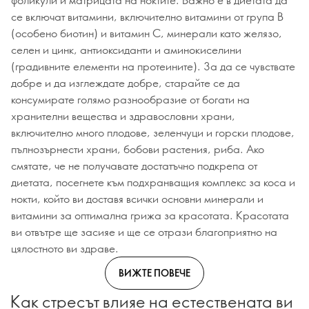
се включат витамини, включително витамини от група В
(особено биотин) и витамин С, минерали като желязо,
селен и цинк, антиоксиданти и аминокиселини
(градивните елементи на протеините). За да се чувствате
добре и да изглеждате добре, старайте се да
консумирате голямо разнообразие от богати на
хранителни вещества и здравословни храни,
включително много плодове, зеленчуци и горски плодове,
пълнозърнести храни, бобови растения, риба. Ако
смятате, че не получавате достатъчно подкрепа от
диетата, посегнете към подхранващия комплекс за коса и
нокти, който ви доставя всички основни минерали и
витамини за оптимална грижа за красотата. Красотата
ви отвътре ще засияе и ще се отрази благоприятно на
цялостното ви здраве.
ВИЖТЕ ПОВЕЧЕ
Как стресът влияе на естествената ви