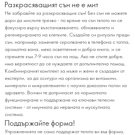
Разкрасяващият сън не е мит
Не забравйте за разкрасяващия сън! Без сън не можете
дори да мислите трезво - по време на сън тялото ни се
фокусира върху възстановяването, обновяването и
регенерирането на клетките. Създайте си ритуали преди
сън, например заменете скролването в телефона с топла,
ароматна вана, меко осветление и добра книга, и се
стремете към 7-9 часа сън на нощ. Ако не спите добре,
има вероятност да се нуждаете от допълнителна помощ.
Комбинираният комплект за мъже и жени е създаден от
експерти, за да осигури на организма ви витамини,
минерали и микроелементи с научно доказани ползи за
здравето. Всички те допринасят за нормалното
функциониране и поддържане на ключови телесни
системи - от имунната до нервната и мускулната
система.
Поддържайте форма!
Упражненията не само поддържат тялото ви във форма,