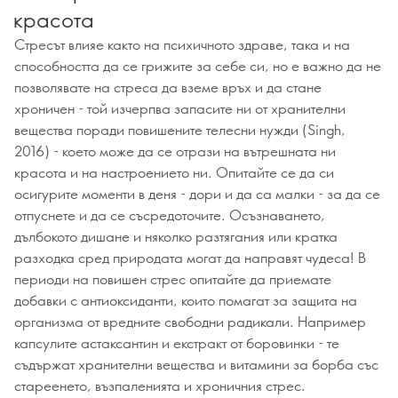
красота
Стресът влияе както на психичното здраве, така и на
способността да се грижите за себе си, но е важно да не
позволявате на стреса да вземе връх и да стане
хроничен - той изчерпва запасите ни от хранителни
вещества поради повишените телесни нужди (Singh,
2016) - което може да се отрази на вътрешната ни
красота и на настроението ни. Опитайте се да си
осигурите моменти в деня - дори и да са малки - за да се
отпуснете и да се съсредоточите. Осъзнаването,
дълбокото дишане и няколко разтягания или кратка
разходка сред природата могат да направят чудеса! В
периоди на повишен стрес опитайте да приемате
добавки с антиоксиданти, които помагат за защита на
организма от вредните свободни радикали. Например
капсулите астаксантин и екстракт от боровинки - те
съдържат хранителни вещества и витамини за борба със
стареенето, възпаленията и хроничния стрес.