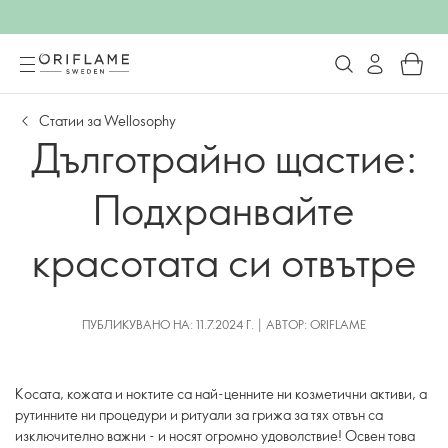
Статии за Wellosophy
Дълготрайно щастие:
Подхранвайте
красотата си отвътре
ПУБЛИКУВАНО НА: 11.7.2024 Г. | АВТОР: ORIFLAME
Косата, кожата и ноктите са най-ценните ни козметични активи, а
рутинните ни процедури и ритуали за грижа за тях отвън са
изключително важни - и носят огромно удоволствие! Освен това