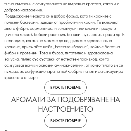
тясно свързани с осигуряването на вътрешна красота, както и с
доброто настроение.
Поддържайте червата си в добра форма, като ги храните с
полезни бактерии, идващи от пробиотични храни. Те включват
много фибри, ферментирали зеленчуци или млечни продукти
(кисело мляко), бобови растения, банани, лук, чесън, праз и др. В
периодите, когато не можете да поддържате здравословно
хранене, приемайте шейк „Естествен баланс“, който е богат на
фибри и протеини. Това е бърза, питателна и здравословна
закуска, пълна със съставки от естествен произход, които
осигуряват всички основни аминокиселини, от които тялото ви се
нуждае, за да функционира по най-добрия начин и да стимулира
красотата отвътре.
ВИЖТЕ ПОВЕЧЕ
АРОМАТИ ЗА ПОДОБРЯВАНЕ НА
НАСТРОЕНИЕТО
ВИЖТЕ ПОВЕЧЕ