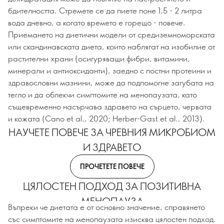
бдителността. Стремете се да пиете поне 1,5 - 2 литра
вода дневно, а когато времето е горещо - повече.
Приемането на диетични модели от средиземноморската
или скандинавската диета, които наблягат на изобилие от
растителни храни (осигуряващи фибри, витамини,
минерали и антиоксиданти), заедно с постни протеини и
здравословни мазнини, може да подпомогне загубата на
тегло и да облекчи симптомите на менопаузата, като
същевременно насърчава здравето на сърцето, червата
и кожата (Cano et al., 2020; Herber-Gast et al., 2013).
НАУЧЕТЕ ПОВЕЧЕ ЗА ЧРЕВНИЯ МИКРОБИОМ
И ЗДРАВЕТО
ПРОЧЕТЕТЕ ПОВЕЧЕ
ЦЯЛОСТЕН ПОДХОД ЗА ПОЗИТИВНА
МЕНОПАУЗА
Въпреки че диетата е от основно значение, справянето
със симптомите на менопаузата изисква цялостен подход.