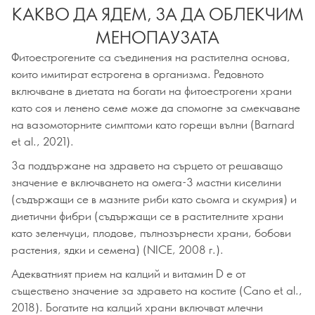
КАКВО ДА ЯДЕМ, ЗА ДА ОБЛЕКЧИМ
МЕНОПАУЗАТА
Фитоестрогените са съединения на растителна основа,
които имитират естрогена в организма. Редовното
включване в диетата на богати на фитоестрогени храни
като соя и ленено семе може да спомогне за смекчаване
на вазомоторните симптоми като горещи вълни (Barnard
et al., 2021).
За поддържане на здравето на сърцето от решаващо
значение е включването на омега-3 мастни киселини
(съдържащи се в мазните риби като сьомга и скумрия) и
диетични фибри (съдържащи се в растителните храни
като зеленчуци, плодове, пълнозърнести храни, бобови
растения, ядки и семена) (NICE, 2008 г.).
Адекватният прием на калций и витамин D е от
съществено значение за здравето на костите (Cano et al.,
2018). Богатите на калций храни включват млечни