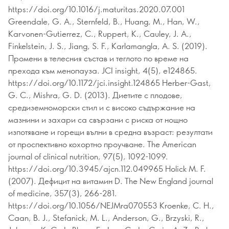
https://doi.org/10.1016/j.maturitas.2020.07.001
Greendale, G. A., Sternfeld, B., Huang, M., Han, W.,
Karvonen-Gutierrez, C., Ruppert, K., Cauley, J. A.,
Finkelstein, J. S., Jiang, S. F., Karlamangla, A. S. (2019).
Промени в телесния състав и теглото по време на
прехода към менопауза. JCI insight, 4(5), e124865.
https://doi.org/10.1172/jci.insight.124865 Herber-Gast,
G. C., Mishra, G. D. (2013). Диетите с плодове,
средиземноморски стил и с високо съдържание на
мазнини и захари са свързани с риска от нощно
изпотяване и горещи вълни в средна възраст: резултати
от проспективно кохортно проучване. The American
journal of clinical nutrition, 97(5), 1092-1099.
https://doi.org/10.3945/ajcn.112.049965 Holick M. F.
(2007). Дефицит на витамин D. The New England journal
of medicine, 357(3), 266-281.
https://doi.org/10.1056/NEJMra070553 Kroenke, C. H.,
Caan, B. J., Stefanick, M. L., Anderson, G., Brzyski, R.,