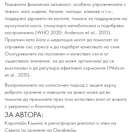
Редовната физическа активност, особено упражненията с
тежест, като ходене, бягане, напади, клекове и т.н.,
поддържа здравето на костите, помага за поддържане на
мускулната маса, стимулира метаболизма и подобрява
настроението (WHO 2020; Anderson et al., 2013).
Практики като йога и медитация могат да помогнат за
справяне със стреса и да подобрят качеството на съня.
Осигуряването на постоянен и качествен сън е от
съществено значение, за да може организмът да се
възстанови и да регулира ефективно хормоните (Watson
et al., 2015).
Възприемането на холистичен подход с акцент върху
доброто хранене и навиците на живот може да ви
помогне да преминете през този естествен етап от живота
с увереност и благополучие.
ЗА АВТОРА:
Каролайн Къминс е регистриран диетолог и член на
Съвета по хранене на Орифлейм.