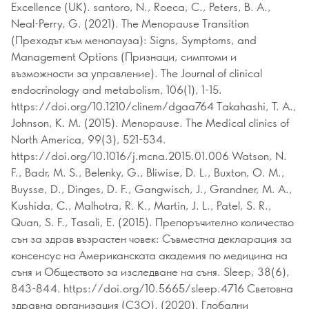
Excellence (UK). santoro, N., Roeca, C., Peters, B. A.,
Neal-Perry, G. (2021). The Menopause Transition
(Преходът към менопауза): Signs, Symptoms, and
Management Options (Признаци, симптоми и
възможности за управление). The Journal of clinical
endocrinology and metabolism, 106(1), 1-15.
https://doi.org/10.1210/clinem/dgaa764 Takahashi, T. A.,
Johnson, K. M. (2015). Menopause. The Medical clinics of
North America, 99(3), 521-534.
https://doi.org/10.1016/j.mcna.2015.01.006 Watson, N.
F., Badr, M. S., Belenky, G., Bliwise, D. L., Buxton, O. M.,
Buysse, D., Dinges, D. F., Gangwisch, J., Grandner, M. A.,
Kushida, C., Malhotra, R. K., Martin, J. L., Patel, S. R.,
Quan, S. F., Tasali, E. (2015). Препоръчително количество
сън за здрав възрастен човек: Съвместна декларация за
консенсус на Американската академия по медицина на
съня и Обществото за изследване на съня. Sleep, 38(6),
843-844. https://doi.org/10.5665/sleep.4716 Световна
здравна организация (СЗО). (2020). Глобални