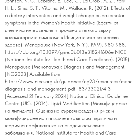
Johnson, K. C., LeBlanc, E., Lee, C., La Croix, A. Z., Park,
H. L., Sims, S. T., Vitolins, M., Wallace, R. (2012). Effects of
a dietary intervention and weight change on vasomotor
symptoms in the Women's Health Initiative (Ефекти от
диетична интервенция и промяна в теглото върху
вазомоторните симптоми в Инициативата за женско
здраве). Menopause (New York, N.Y.), 19(9), 980-988.
https://doi.org/10.1097/gme.0b013e31824f606e NICE
(National Institute for Health and Care Excellence). (2015)
Menopause (Менопауза): Diagnosis and Management
[NG2023] Available from
https://www.nice.org.uk/guidance/ng23/resources/menop
diagnosis-and-management-pdf-1837330217413
[Accessed 21 February 2024] National Clinical Guideline
Centre (UK). (2014). Lipid Modification (Модифициране
на липидите): Оценка на сърдечносъдовия риск и
модифициране на липидите в кръвта за първична и
вторична профилактика на сърдечносъдовите
заболявания. National Institute for Health and Care