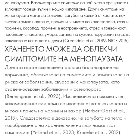
менопаузата. Вазомоторните симптоми са най-често срещаните и
включват горещи вълни и нощно изпотяване. Други симптоми на
менопаузата могат да включват загуба на калций от костите, по-
високо кръвно налягане, промени в нивата на холестерола, кожни
промени, косопад, промени в настроението, стрес и тревожност,
проблеми с паметта, умора, вагинална сухота, нарушения на съня,
повишаване на теглото и други (Greendale et al., 2019; NICE 2015).
ХРАНЕНЕТО МОЖЕ ДА ОБЛЕКЧИ
СИМПТОМИТЕ НА МЕНОПАУЗАТА
Диетата играе съществена роля за балансиране на
хормоните, облекчаване на симптомите и намаляване на
риска от заболявания, свързани с менопаузата, като
сърдечносъдови заболявания и остеопороза
(Bermingham et al., 2023). Изследванията показват, че
вазомоторните симптоми се изострят от затлъстяването и
високия прием на мазнини и захар (Herber-Gast et al.,
2013). Следователно е доказано, че загубата на тегло и
подобряването на хранителните навици намаляват
симптомите (Yelland et al., 2023; Kroenke et al., 2012).