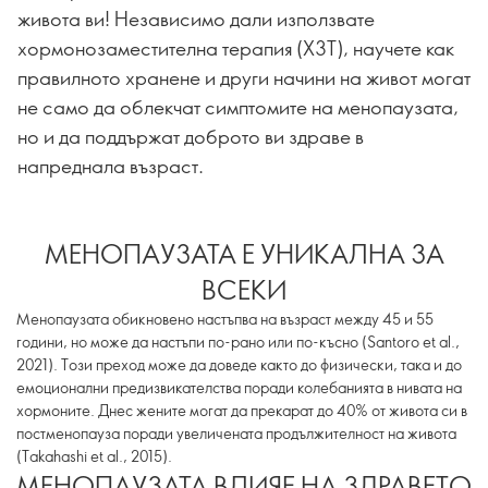
живота ви! Независимо дали използвате
хормонозаместителна терапия (ХЗТ), научете как
правилното хранене и други начини на живот могат
не само да облекчат симптомите на менопаузата,
но и да поддържат доброто ви здраве в
напреднала възраст.
МЕНОПАУЗАТА Е УНИКАЛНА ЗА
ВСЕКИ
Менопаузата обикновено настъпва на възраст между 45 и 55
години, но може да настъпи по-рано или по-късно (Santoro et al.,
2021). Този преход може да доведе както до физически, така и до
емоционални предизвикателства поради колебанията в нивата на
хормоните. Днес жените могат да прекарат до 40% от живота си в
постменопауза поради увеличената продължителност на живота
(Takahashi et al., 2015).
МЕНОПАУЗАТА ВЛИЯЕ НА ЗДРАВЕТО