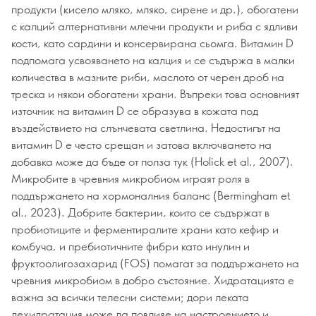
продукти (кисело мляко, мляко, сирене и др.), обогатени
с калций алтернативни млечни продукти и риба с ядливи
кости, като сардини и консервирана сьомга. Витамин D
подпомага усвояването на калция и се съдържа в малки
количества в мазните риби, маслото от черен дроб на
треска и някои обогатени храни. Въпреки това основният
източник на витамин D се образува в кожата под
въздействието на слънчевата светлина. Недостигът на
витамин D е често срещан и затова включването на
добавка може да бъде от полза тук (Holick et al., 2007).
Микробите в чревния микробиом играят роля в
поддържането на хормоналния баланс (Bermingham et
al., 2023). Добрите бактерии, които се съдържат в
пробиотиците и ферментиралите храни като кефир и
комбуча, и пребиотичните фибри като инулин и
фруктоолигозахарид (FOS) помагат за поддържането на
чревния микробиом в добро състояние. Хидратацията е
важна за всички телесни системи; дори леката
дехидратация може да повлияе на настроението и