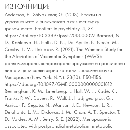
ИЗТОЧНИЦИ:
Anderson, E., Shivakumar, G. (2013). Ефекти на
упражненията и физическата активност върху
тревожността. Frontiers in psychiatry, 4, 27.
https://doi.org/10.3389/fpsyt.2013.00027 Barnard, N.
D., Kahleova, H., Holtz, D. N., Del Aguila, F., Neola, M.,
Crosby, L. M., Holubkov, R. (2021). The Women's Study for
the Alleviation of Vasomotor Symptoms (WAVS):
рандомизирано, контролирано проучване на растителна
диета и цели соеви зърна за жени в постменопауза.
Menopause (New York, N.Y.), 28(10), 1150-1156.
https://doi.org/10.1097/GME.0000000000001812
Bermingham, K. M., Linenberg, I., Hall, W. L., Kadé, K.,
Franks, P. W., Davies, R., Wolf, J., Hadjigeorgiou, G.,
Asnicar, F., Segata, N., Manson, J. E., Newson, L. R.,
Delahanty, L. M., Ordovas, J. M., Chan, A. T., Spector, T.
D., Valdes, A. M., Berry, S. E. (2022). Menopause is
associated with postprandial metabolism, metabolic