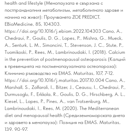
health and lifestyle (Менопаузата е свързана с
постпрандиалния метаболизъм, метаболитното здраве и
начина на живот): Проучването ZOE PREDICT.
EBioMedicine, 85, 104303.
https://doi.org/10.1016/j.ebiom.2022.104303 Cano, A.,
Chedraui, P., Goulis, D. G., Lopes, P., Mishra, G., Mueck,
A., Senturk, L. M., Simoncini, T., Stevenson, J. C., Stute, P.,
Tuomikoski, P., Rees, M., Lambrinoudaki, I. (2018). Calcium
in the prevention of postmenopausal osteoporosis (Калций
в превенцията на постменопаузалната остеопороза):
Клинично ръководство на EMAS. Maturitas, 107, 7-12.
https://doi.org/10.1016/j.maturitas.2017.10.004 Cano, A.,
Marshall, S., Zolfaroli, I., Bitzer, J., Ceausu, I., Chedraui, P.,
Durmusoglu, F., Erkkola, R., Goulis, D. G., Hirschberg, A. L.,
Kiesel, L., Lopes, P., Pines, A., van Trotsenburg, M.,
Lambrinoudaki, I., Rees, M. (2020). The Mediterranean
diet and menopausal health (Средиземноморската диета
и здравето в менопауза): Позиция на EMAS. Maturitas,
139, 90-97.