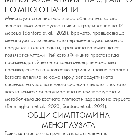
ПО МНОГО НАЧИНИ
Менопаузата се диагностицира официално, когато
жената няма менструален цикъл в продължение на 12
месеца (Santoro et al., 2021). Времето, предшестващо
менопаузата, известно като перименопауза, може да
продължи няколко години, през които започват да се
появяват симптоми. Тъй като яйчниците престават да
произвеждат яйцеклетка всеки месец, те намаляват
производството на множество хормони, главно естроген.
Естрогенът влияе не само върху репродуктивната
система, но участва в много системи в цялото тяло, като
засяга всичко - от регулирането на температурата и
метаболизма до костната плътност и здравето на сърцето
(Bermingham et al., 2023; Santoro et al., 2021).
ОБЩИ СИМПТОМИ НА
МЕНОПАУЗАТА
Този спад на естрогена причинява много симптоми на