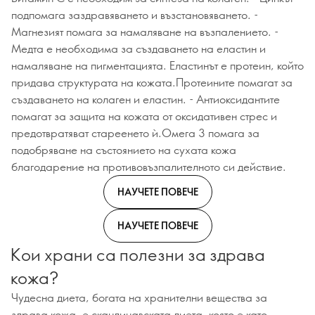
подпомага заздравяването и възстановяването. -
Магнезият помага за намаляване на възпалението. -
Медта е необходима за създаването на еластин и
намаляване на пигментацията. Еластинът е протеин, който
придава структурата на кожата.Протеините помагат за
създаването на колаген и еластин. - Антиоксидантите
помагат за защита на кожата от оксидативен стрес и
предотвратяват стареенето ѝ.Омега 3 помага за
подобряване на състоянието на сухата кожа
благодарение на противовъзпалителното си действие.
НАУЧЕТЕ ПОВЕЧЕ
НАУЧЕТЕ ПОВЕЧЕ
Кои храни са полезни за здрава
кожа?
Чудесна диета, богата на хранителни вещества за
здрава кожа, е скандинавската диета, която е като