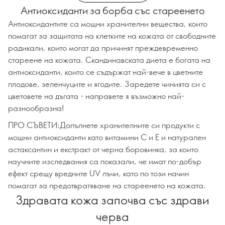
Антиоксиданти за борба със стареенето
Антиоксидантите са мощни хранителни вещества, които
помагат за защитата на клетките на кожата от свободните
радикали, които могат да причинят преждевременно
стареене на кожата. Скандинавската диета е богата на
антиоксиданти, които се съдържат най-вече в цветните
плодове, зеленчуците и ягодите. Заредете чинията си с
цветовете на дъгата - направете я възможно най-
разнообразна!
ПРО СЪВЕТИ:Допълнете хранителните си продукти с
мощни антиоксиданти като витамини С и Е и натурален
астаксантин и екстракт от черна боровинка, за които
научните изследвания са показали, че имат по-добър
ефект срещу вредните UV лъчи, като по този начин
помагат за предотвратяване на стареенето на кожата.
Здравата кожа започва със здрави
черва