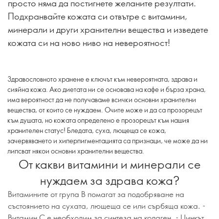
просто няма да постигнете желаните резултати.
Подхранвайте кожата си отвътре с витамини,
минерали и други хранителни вещества и изведете
кожата си на ново ниво на невероятност!
Здравословното хранене е ключът към невероятната, здрава и
сияйна кожа. Ако диетата ни се основава на кафе и бърза храна,
има вероятност да не получаваме всички основни хранителни
вещества, от които се нуждаем. Очите може и да са прозорецът
към душата, но кожата определено е прозорецът към нашия
хранителен статус! Бледата, суха, лющеща се кожа,
зачервяването и хиперпигментацията са признаци, че може да ни
липсват някои основни хранителни вещества.
От какви витамини и минерали се
нуждаем за здрава кожа?
Витамините от група В помагат за подобряване на
състоянието на сухата, лющеща се или сърбяща кожа. -
Витамин С е необходим за синтеза на колаген. - Цинкът