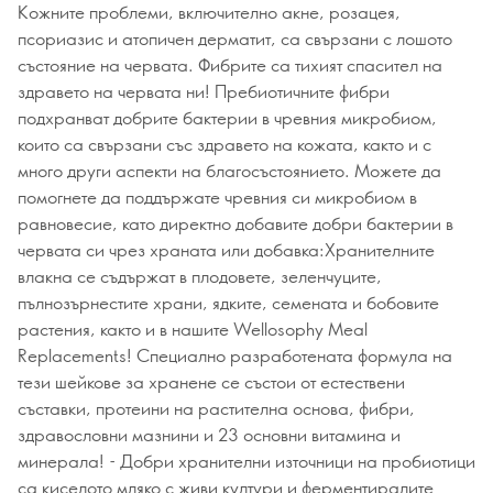
Кожните проблеми, включително акне, розацея,
псориазис и атопичен дерматит, са свързани с лошото
състояние на червата. Фибрите са тихият спасител на
здравето на червата ни! Пребиотичните фибри
подхранват добрите бактерии в чревния микробиом,
които са свързани със здравето на кожата, както и с
много други аспекти на благосъстоянието. Можете да
помогнете да поддържате чревния си микробиом в
равновесие, като директно добавите добри бактерии в
червата си чрез храната или добавка:Хранителните
влакна се съдържат в плодовете, зеленчуците,
пълнозърнестите храни, ядките, семената и бобовите
растения, както и в нашите Wellosophy Meal
Replacements! Специално разработената формула на
тези шейкове за хранене се състои от естествени
съставки, протеини на растителна основа, фибри,
здравословни мазнини и 23 основни витамина и
минерала! - Добри хранителни източници на пробиотици
са киселото мляко с живи култури и ферментиралите