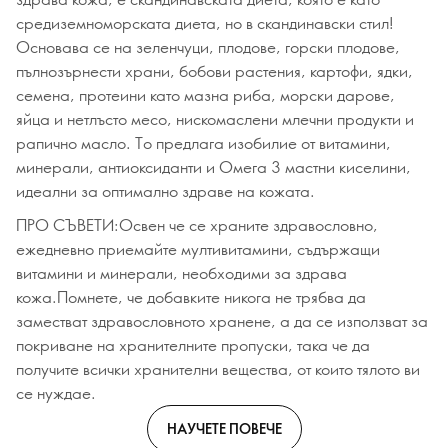
средиземноморската диета, но в скандинавски стил!
Основава се на зеленчуци, плодове, горски плодове,
пълнозърнести храни, бобови растения, картофи, ядки,
семена, протеини като мазна риба, морски дарове,
яйца и нетлъсто месо, нискомаслени млечни продукти и
рапично масло. То предлага изобилие от витамини,
минерали, антиоксиданти и Омега 3 мастни киселини,
идеални за оптимално здраве на кожата.
ПРО СЪВЕТИ:Освен че се храните здравословно,
ежедневно приемайте мултивитамини, съдържащи
витамини и минерали, необходими за здрава
кожа.Помнете, че добавките никога не трябва да
заместват здравословното хранене, а да се използват за
покриване на хранителните пропуски, така че да
получите всички хранителни вещества, от които тялото ви
се нуждае.
НАУЧЕТЕ ПОВЕЧЕ