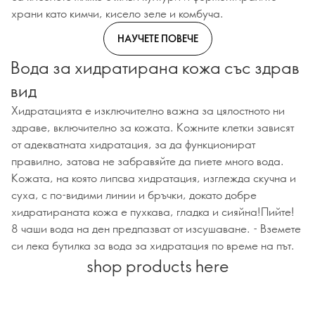
храни като кимчи, кисело зеле и комбуча.
НАУЧЕТЕ ПОВЕЧЕ
Вода за хидратирана кожа със здрав
вид
Хидратацията е изключително важна за цялостното ни
здраве, включително за кожата. Кожните клетки зависят
от адекватната хидратация, за да функционират
правилно, затова не забравяйте да пиете много вода.
Кожата, на която липсва хидратация, изглежда скучна и
суха, с по-видими линии и бръчки, докато добре
хидратираната кожа е пухкава, гладка и сияйна!Пийте!
8 чаши вода на ден предпазват от изсушаване. - Вземете
си лека бутилка за вода за хидратация по време на път.
shop products here