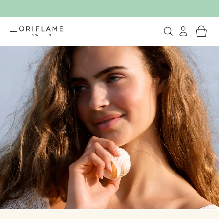
Орифлейм