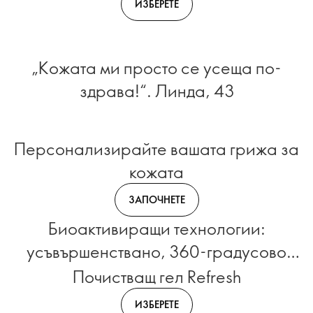
ИЗБЕРЕТЕ
„Кожата ми просто се усеща по-
здрава!“. Линда, 43
Персонализирайте вашата грижа за
кожата
ЗАПОЧНЕТЕ
Биоактивиращи технологии:
усъвършенствано, 360-градусово
действие против бръчки
Почистващ гел Refresh
ИЗБЕРЕТЕ