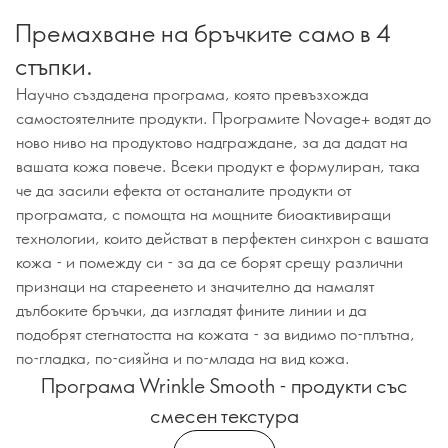
Премахване на бръчките само в 4
стъпки.
Научно създадена програма, която превъзхожда
самостоятелните продукти. Програмите Novage+ водят до
ново ниво на продуктово надграждане, за да дадат на
вашата кожа повече. Всеки продукт е формулиран, така
че да засили ефекта от останалите продукти от
програмата, с помощта на мощните биоактивиращи
технологии, които действат в перфектен синхрон с вашата
кожа - и помежду си - за да се борят срещу различни
признаци на стареенето и значително да намалят
дълбоките бръчки, да изгладят фините линии и да
подобрят стегнатостта на кожата - за видимо по-плътна,
по-гладка, по-сияйна и по-млада на вид кожа.
Програма Wrinkle Smooth - продукти със
смесен текстура