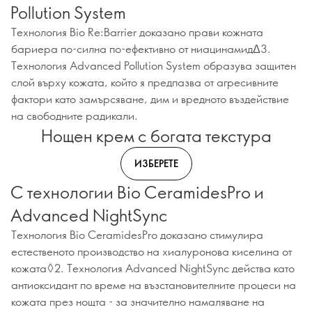
Pollution System
Технология Bio Re:Barrier доказано прави кожната
бариера по-силна по-ефективно от ниацинамидΔ3.
Технология Advanced Pollution System образува защитен
слой върху кожата, който я предпазва от агресивните
фактори като замърсяване, дим и вредното въздействие
на свободните радикали.
Нощен крем с богата текстура
ИЗБЕРЕТЕ
С технологии Bio CeramidesPro и
Advanced NightSync
Технология Bio CeramidesPro доказано стимулира
естественото производство на хиалуронова киселина от
кожата◊2. Технология Advanced NightSync действа като
антиоксидант по време на възстановителните процеси на
кожата през нощта - за значително намаляване на