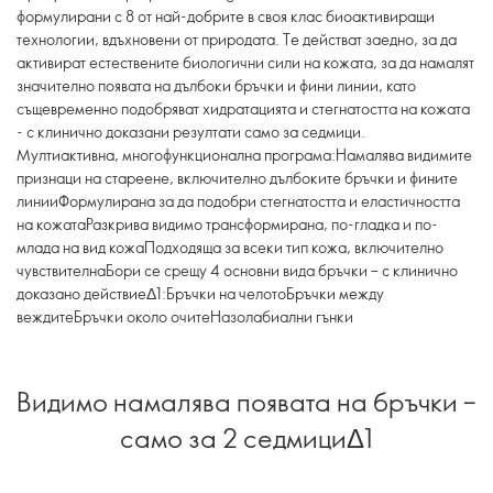
формулирани с 8 от най-добрите в своя клас биоактивиращи
технологии, вдъхновени от природата. Те действат заедно, за да
активират естествените биологични сили на кожата, за да намалят
значително появата на дълбоки бръчки и фини линии, като
същевременно подобряват хидратацията и стегнатостта на кожата
- с клинично доказани резултати само за седмици.
Мултиактивна, многофункционална програма:Намалява видимите
признаци на стареене, включително дълбоките бръчки и фините
линииФормулирана за да подобри стегнатостта и еластичността
на кожатаРазкрива видимо трансформирана, по-гладка и по-
млада на вид кожаПодходяща за всеки тип кожа, включително
чувствителнаБори се срещу 4 основни вида бръчки – с клинично
доказано действиеΔ1:Бръчки на челотоБръчки между
веждитеБръчки около очитеНазолабиални гънки
Видимо намалява появата на бръчки –
само за 2 седмициΔ1