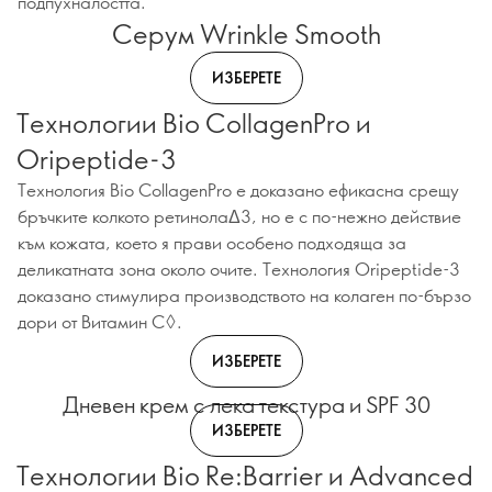
подпухналостта.
Серум Wrinkle Smooth
ИЗБЕРЕТЕ
Технологии Bio CollagenPro и
Oripeptide-3
Технология Bio CollagenPro е доказано ефикасна срещу
бръчките колкото ретинолаΔ3, но е с по-нежно действие
към кожата, което я прави особено подходяща за
деликатната зона около очите. Технология Oripeptide-3
доказано стимулира производството на колаген по-бързо
дори от Витамин C◊.
ИЗБЕРЕТЕ
Дневен крем с лека текстура и SPF 30
ИЗБЕРЕТЕ
Технологии Bio Re:Barrier и Advanced