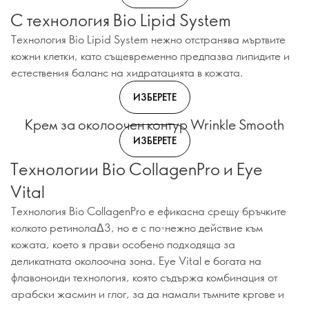
С технология Bio Lipid System
Технология Bio Lipid System нежно отстранява мъртвите
кожни клетки, като същевременно предпазва липидите и
естествения баланс на хидратацията в кожата.
ИЗБЕРЕТЕ
Крем за околоочен контур Wrinkle Smooth
ИЗБЕРЕТЕ
Технологии Bio CollagenPro и Eye
Vital
Технология Bio CollagenPro е ефикасна срещу бръчките
колкото ретинолаΔ3, но е с по-нежно действие към
кожата, което я прави особено подходяща за
деликатната околоочна зона. Eye Vital е богата на
флавоноиди технология, която съдържа комбинация от
арабски жасмин и глог, за да намали тъмните кргове и