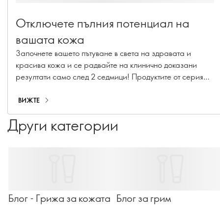
Отключете пълния потенциал на
вашата кожа
Започнете вашето пътуване в света на здравата и
красива кожа и се радвайте на клинично доказани
резултати само след 2 седмици! Продуктите от серия
Novage+ ви предлагат усъвършенствана грижа за
кожата - за да бъдете още по-красиви и уверени в себе
ВИЖТЕ
си!
Други категории
Блог - Грижа за кожата
Блог за грим