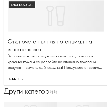
БЛОГ NOVAGE+
Отключете пълния потенциал на
вашата кожа
Започнете вашето пътуване в света на здравата и
красива кожа и се радвайте на клинично доказани
резултати само след 2 седмици! Продуктите от серия
Novage+ ви предлагат усъвършенствана грижа за
кожата - за да бъдете още по-красиви и уверени в себе
ВИЖТЕ
си!
Други категории