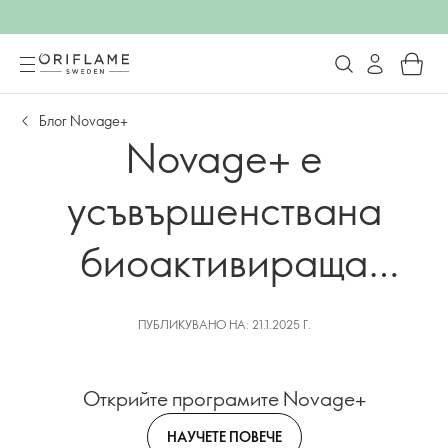
Блог Novage+
Novage+ е
усъвършенствана
биоактивираща
грижа, вдъхновена от
ПУБЛИКУВАНО НА: 21.1.2025 Г.
природата.
Открийте програмите Novage+
НАУЧЕТЕ ПОВЕЧЕ