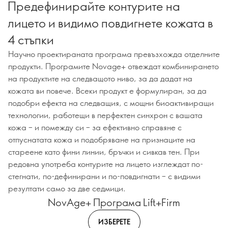
Предефинирайте контурите на
лицето и видимо повдигнете кожата в
4 стъпки
Научно проектираната програма превъзхожда отделните
продукти. Програмите Novage+ отвеждат комбинирането
на продуктите на следващото ниво, за да дадат на
кожата ви повече. Всеки продукт е формулиран, за да
подобри ефекта на следващия, с мощни биоактивиращи
технологии, работещи в перфектен синхрон с вашата
кожа – и помежду си – за ефективно справяне с
отпуснатата кожа и подобряване на признаците на
стареене като фини линии, бръчки и сивкав тен. При
редовна употреба контурите на лицето изглеждат по-
стегнати, по-дефинирани и по-повдигнати – с видими
резултати само за две седмици.
NovAge+ Програма Lift+Firm
ИЗБЕРЕТЕ