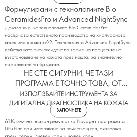
Формулирани с технологиите Bio
CeramidesPro и Advanced NightSync
Доказано е, че технологията Bio CeramidesPro
насърчава естественото производство на хиалуронова
киселина в кожата◊2. Технологията Advanced NightSync
действа като антиоксидант по време на процесите на
възстановяване на кожата през нощта, за значително
намаляване на бръчките.
НЕ СТЕ СИГУРНИ, ЧЕ ТАЗИ
ПРОГРАМА Е ТОЧНО ТОВА, ОТ
КОЕТО СЕ НУЖДАЕТЕ
ИЗПОЛЗВАЙТЕ ИНСТРУМЕНТА ЗА
ДИГИТАЛНА ДИАГНОСТИКА НА КОЖАТА
ЗАПОЧНЕТЕ
Δ1 Клинично тестван резултат за Novage+ програмата
Lift+Firm при използване на почистващ гел, околоочен
крем, серум, дневен крем и нощен крем.