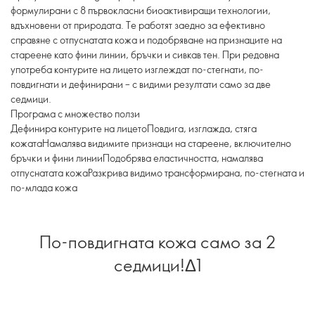
формулирани с 8 първокласни биоактивиращи технологии,
вдъхновени от природата. Те работят заедно за ефективно
справяне с отпуснатата кожа и подобряване на признаците на
стареене като фини линии, бръчки и сивкав тен. При редовна
употреба контурите на лицето изглеждат по-стегнати, по-
повдигнати и дефинирани – с видими резултати само за две
седмици.
Програма с множество ползи
Дефинира контурите на лицетоПовдига, изглажда, стяга
кожатаНамалява видимите признаци на стареене, включително
бръчки и фини линииПодобрява еластичността, намалява
отпуснатата кожаРазкрива видимо трансформирана, по-стегната и
по-млада кожа
По-повдигната кожа само за 2
седмици!Δ1