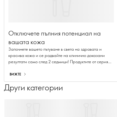
Отключете пълния потенциал на
вашата кожа
Започнете вашето пътуване в света на здравата и
красива кожа и се радвайте на клинично доказани
резултати само след 2 седмици! Продуктите от серия
Novage+ ви предлагат усъвършенствана грижа за
кожата - за да бъдете още по-красиви и уверени в себе
ВИЖТЕ
си!
Други категории