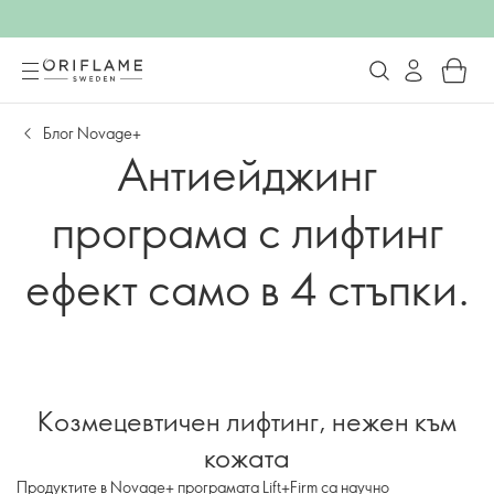
Блог Novage+
Антиейджинг
програма с лифтинг
ефект само в 4 стъпки.
Козмецевтичен лифтинг, нежен към
кожата
Продуктите в Novage+ програмата Lift+Firm са научно