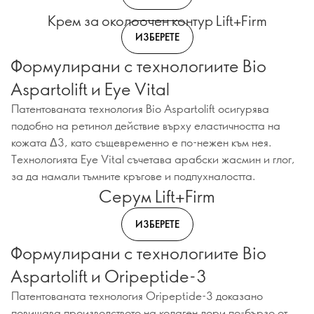
Крем за околоочен контур Lift+Firm
ИЗБЕРЕТЕ
Формулирани с технологиите Bio
Aspartolift и Eye Vital
Патентованата технология Bio Aspartolift осигурява
подобно на ретинол действие върху еластичността на
кожата Δ3, като същевременно е по-нежен към нея.
Технологията Eye Vital съчетава арабски жасмин и глог,
за да намали тъмните кръгове и подпухналостта.
Серум Lift+Firm
ИЗБЕРЕТЕ
Формулирани с технологиите Bio
Aspartolift и Oripeptide-3
Патентованата технология Oripeptide-3 доказано
повишава производството на колаген дори по-бързо от