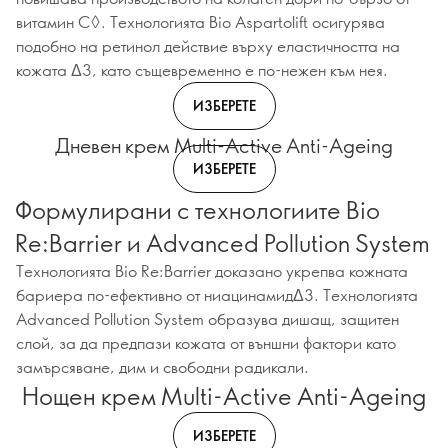
витамин C◊. Технологията Bio Aspartolift осигурява
подобно на ретинол действие върху еластичността на
кожата Δ3, като същевременно е по-нежен към нея.
ИЗБЕРЕТЕ
Дневен крем Multi-Active Anti-Ageing
ИЗБЕРЕТЕ
Формулирани с технологиите Bio
Re:Barrier и Advanced Pollution System
Технологията Bio Re:Barrier доказано укрепва кожната
бариера по-ефективно от ниацинамидΔ3. Технологията
Advanced Pollution System образува дишащ, защитен
слой, за да предпази кожата от външни фактори като
замърсяване, дим и свободни радикали.
Нощен крем Multi-Active Anti-Ageing
ИЗБЕРЕТЕ