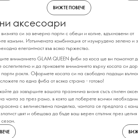
ВИЖТЕ ПОВЕЧЕ
ни аксесоари
визията си за вечерно парти с обеци и колие, вдъхновени от
ите камъни. Изтънчената комбинация от изумрудено зелено и 
еходна елегантност във всяко тържество.
ите вниманието GLAM QUEEN фиби за коса ще ви помогнат д
е ослепително и да приковете вниманието върху косата си дор
 парти рокля. Оформете косата си на свободно падащи вълн
сложете по една фиба от всяка страна - готово!
кайте да завършите вашата празнична визия съсъ стилен аксе
на чанта за през рамо, в която ще поберете всички необходим
Украсена с величествена панделка, чантата се предлага с каи
златист цвят и обещава да бъде ваш верен спътник през целия
 сезон.
ВЕЧЕ
ВИЖ