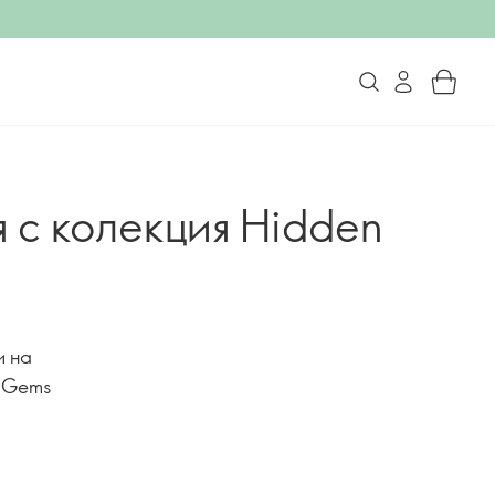
 с колекция Hidden
и на
n Gems