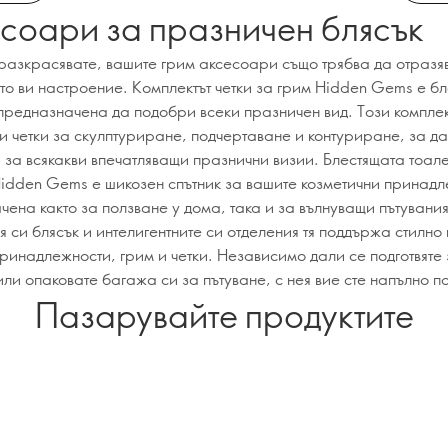
соари за празничен блясък
 разкрасявате, вашите грим аксесоари също трябва да отразя
то ви настроение. Комплектът четки за грим Hidden Gems е б
 предназначена да подобри всеки празничен вид. Този компле
и четки за скулптуриране, подчертаване и контуриране, за да
и за всякакви впечатляващи празнични визии. Блестящата тоал
Hidden Gems е шикозен спътник за вашите козметични принадл
ена както за ползване у дома, така и за вълнуващи пътувания
 си блясък и интелигентните си отделения тя поддържа стилн
принадлежности, грим и четки. Независимо дали се подготвяте
ли опаковате багажа си за пътуване, с нея вие сте напълно по
Пазарувайте продуктите