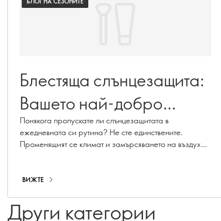
БЛОГ НА СЕЗОНИТЕ
Блестяща слънцезащита:
Вашето най-добро
ръководство за защита от
Понякога пропускате ли слънцезащитата в
ежедневната си рутина? Не сте единствените.
слънцето
Променящият се климат и замърсяването на въздуха
могат да ускорят стареенето на кожата, като причинят
хиперпигментация, фини линии и загуба на колаген.
С нашата гама от слънцезащитни продукти,
ВИЖТЕ
включително слънцезащитни кремове, хидратиращи
кремове със SPF и грим със SPF, ще бъдете защитени
Други категории
през цялата година!