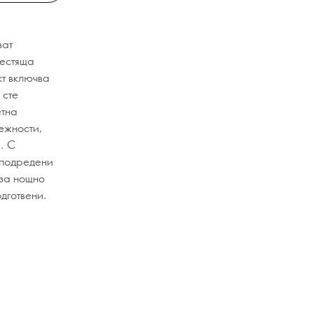
ват
лестяща
кт включва
 сте
етна
ежности,
. С
о подредени
 за нощно
дготвени.