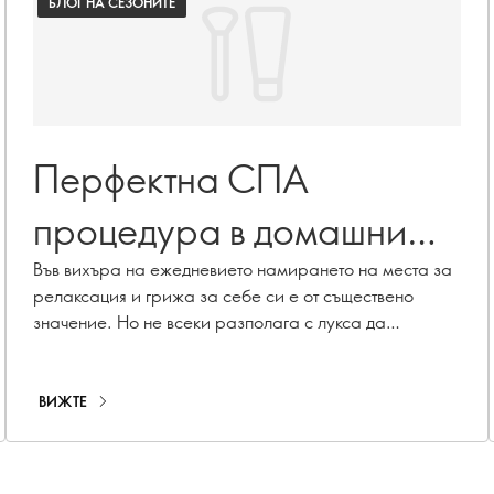
БЛОГ НА СЕЗОНИТЕ
Перфектна СПА
процедура в домашни
условия
Във вихъра на ежедневието намирането на места за
релаксация и грижа за себе си е от съществено
значение. Но не всеки разполага с лукса да
прекарва релаксиращи моменти във ваната. Въпреки
това, една свежа тенденция в света на красотата ще
превърне рутинния ви душ в луксозно СПА
ВИЖТЕ
изживяване. Добре дошли в ритуалното къпане -
съзнателна практика, която превръща ежедневния
душ в подмладяващо удоволствие!