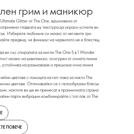
лен грим и маникюр
timate Glitter от The One, вдъхновено от
копринено гладката му текстура да украси устните ви
сък. Изберете любимия си нюанс от неговите три
айте предвид, че финишът на червилото не е блестящ,
да ви със спиралата за мигли The One 5 в 1 Wonder
атист нюанс на шампанско, осигурен от очната линия
, устойчива на размазване и прецизна очна линия
ияйни цветове с помощта на гел-лака за нокти The
азнични цветове. Отличавайки се с гелообразен блясък
ни, ноктите ви ще ви пренесат в празничната страна
трайни парти вибрации комбинирайте с топ лак от The
Е
ТЕ ПОВЕЧЕ