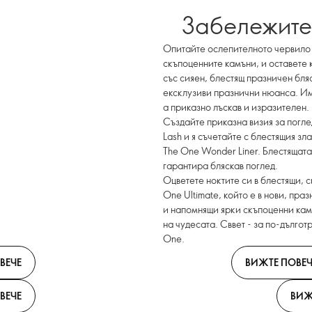
Забележите
Опитайте ослепителното червило Ul
скъпоценните камъни, и оставете 
със сияен, блестящ празничен бля
ексклузиви празнични нюанса. Им
а приказно лъскав и изразителен.
Създайте приказна визия за погле
Lash и я съчетайте с блестящия зл
The One Wonder Liner. Блестящата
гарантира бляскав поглед.
Оцветете ноктите си в блестящи, с
One Ultimate, който е в нови, пр
и напомнящи ярки скъпоценни камъ
на чудесата. Сввет - за по-дълго
One.
ВЕЧЕ
ВИЖТЕ ПОВЕЧ
ВЕЧЕ
ВИЖ