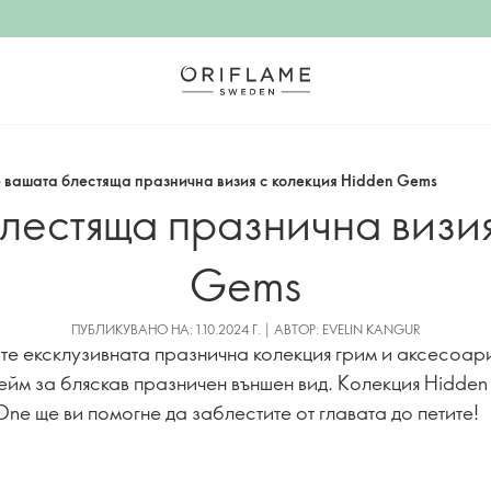
 вашата блестяща празнична визия с колекция Hidden Gems
лестяща празнична визия
Gems
ПУБЛИКУВАНО НА: 1.10.2024 Г. | АВТОР: EVELIN KANGUR
те ексклузивната празнична колекция грим и аксесоар
йм за бляскав празничен външен вид. Колекция Hidde
One ще ви помогне да заблестите от главата до петите!