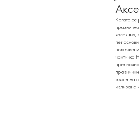
Аксе
Когато се
празнично
колекция,
пет основн
подготвен
чантичка 
предназнач
празничния
тоалетни 
излизане и