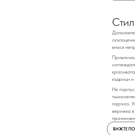
Стил
Допълнете 
скъпоценн
внася непр
Привличащ
изглеждат
красивата
къдрици и 
Не порпус
тъмнозеле
партито. 
верижка в 
празничен
ВИЖТЕ ПО