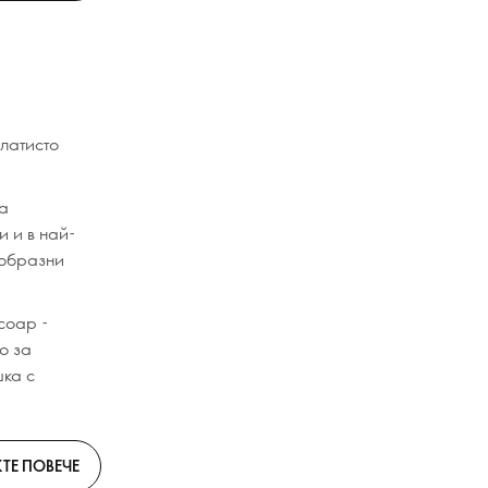
златисто
а
и и в най-
ообразни
соар -
о за
шка с
ТЕ ПОВЕЧЕ