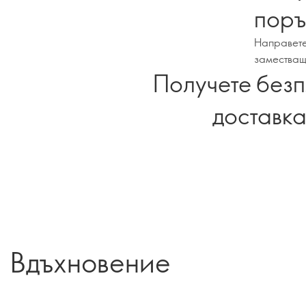
поръ
Направете
заместващ 
Получете без
доставк
Вдъхновение