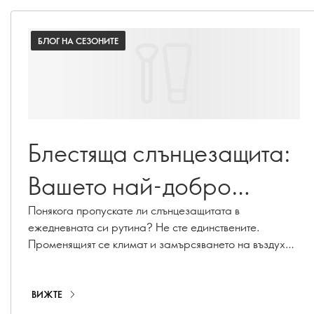
БЛОГ НА СЕЗОНИТЕ
Блестяща слънцезащита:
Вашето най-добро
ръководство за защита от
Понякога пропускате ли слънцезащитата в
ежедневната си рутина? Не сте единствените.
слънцето
Променящият се климат и замърсяването на въздуха
могат да ускорят стареенето на кожата, като причинят
хиперпигментация, фини линии и загуба на колаген.
С нашата гама от слънцезащитни продукти,
ВИЖТЕ
включително слънцезащитни кремове, хидратиращи