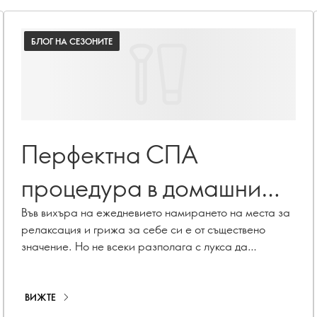
БЛОГ НА СЕЗОНИТЕ
Перфектна СПА
процедура в домашни
условия
Във вихъра на ежедневието намирането на места за
релаксация и грижа за себе си е от съществено
значение. Но не всеки разполага с лукса да
прекарва релаксиращи моменти във ваната. Въпреки
това, една свежа тенденция в света на красотата ще
превърне рутинния ви душ в луксозно СПА
ВИЖТЕ
изживяване. Добре дошли в ритуалното къпане -