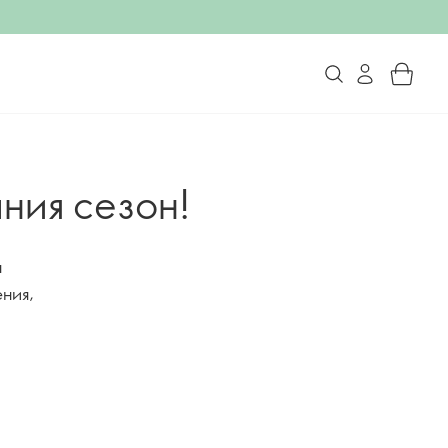
ния сезон!
н
ния,