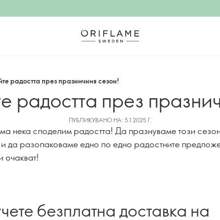
те радостта през празничния сезон!
е радостта през празнич
ПУБЛИКУВАНО НА: 5.1.2025 Г.
има нека споделим радостта! Да празнуваме този сезо
 и да разопаковаме едно по едно радостните предложе
и очакват!
чете безплатна доставка на