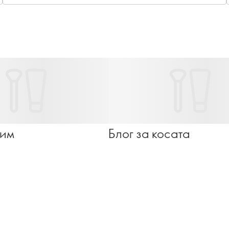
съзнателна практика, която превръща ежедневния
душ в подмладяващо удоволствие!
рим
Блог за косата