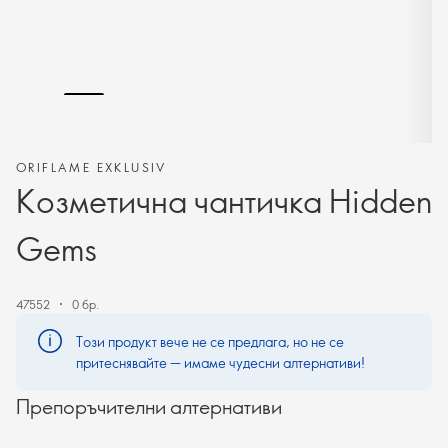
ORIFLAME EXKLUSIV
Козметична чантичка Hidden
Gems
47552
0 бр.
Този продукт вече не се предлага, но не се
притеснявайте — имаме чудесни алтернативи!
Препоръчителни алтернативи