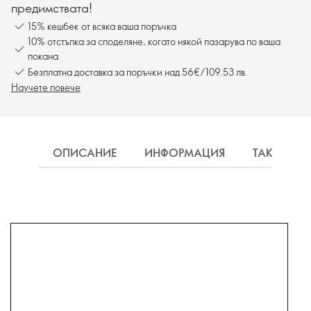
предимствата!
15% кешбек от всяка ваша поръчка
10% отстъпка за споделяне, когато някой пазарува по ваша
покана
Безплатна доставка за поръчки над 56€/109.53 лв.
Научете повече
ОПИСАНИЕ
ИНФОРМАЦИЯ
ТАКСА ДО