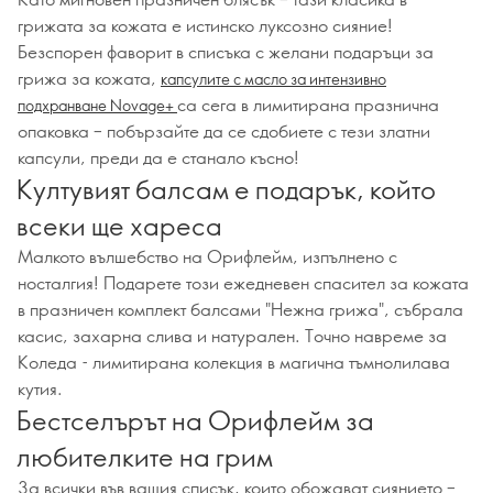
грижата за кожата е истинско луксозно сияние!
Безспорен фаворит в списъка с желани подаръци за
грижа за кожата,
капсулите с масло за интензивно
са сега в лимитирана празнична
подхранване Novage+
опаковка – побързайте да се сдобиете с тези златни
капсули, преди да е станало късно!
Култувият балсам е подарък, който
всеки ще хареса
Малкото вълшебство на Орифлейм, изпълнено с
носталгия! Подарете този ежедневен спасител за кожата
в празничен комплект балсами "Нежна грижа", събрала
касис, захарна слива и натурален. Точно навреме за
Коледа - лимитирана колекция в магична тъмнолилава
кутия.
Бестселърът на Орифлейм за
любителките на грим
За всички във вашия списък, които обожават сиянието –