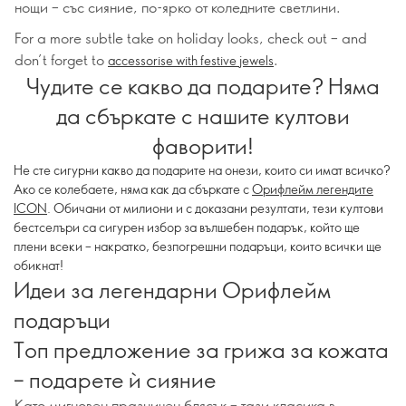
нощи – със сияние, по-ярко от коледните светлини.
For a more subtle take on holiday looks, check out – and
don’t forget to
.
accessorise with festive jewels
Чудите се какво да подарите? Няма
да сбъркате с нашите култови
фаворити!
Не сте сигурни какво да подарите на онeзи, които си имат всичко?
Ако се колебаете, няма как да сбъркате с
Орифлейм легендите
ICON
. Обичани от милиони и с доказани резултати, тези култови
бестселъри са сигурен избор за вълшебен подарък, който ще
плени всеки – накратко, безпогрешни подаръци, които всички ще
обикнат!
Идеи за легендарни Орифлейм
подаръци
Топ предложение за грижа за кожата
– подарете ѝ сияние
Като мигновен празничен блясък – тази класика в