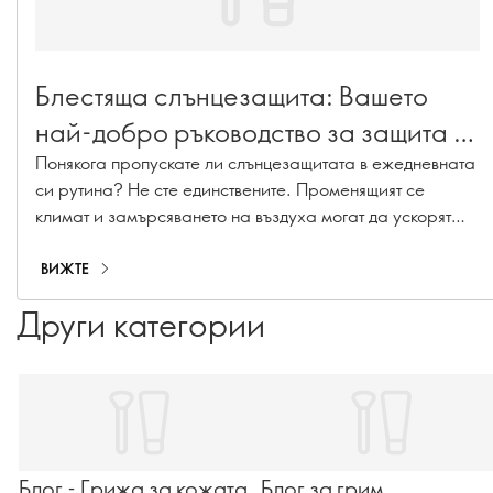
Блестяща слънцезащита: Вашето
най-добро ръководство за защита от
слънцето
Понякога пропускате ли слънцезащитата в ежедневната
си рутина? Не сте единствените. Променящият се
климат и замърсяването на въздуха могат да ускорят
стареенето на кожата, като причинят
хиперпигментация, фини линии и загуба на колаген. С
ВИЖТЕ
нашата гама от слънцезащитни продукти, включително
Други категории
слънцезащитни кремове, хидратиращи кремове със SPF
и грим със SPF, ще бъдете защитени през цялата година!
Блог - Грижа за кожата
Блог за грим