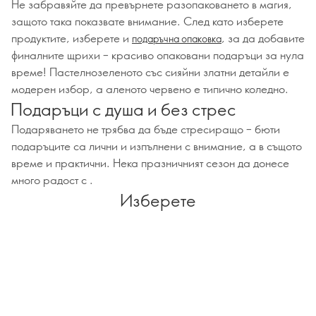
Не забравяйте да превърнете разопаковането в магия,
защото така показвате внимание. След като изберете
продуктите, изберете и
, за да добавите
подаръчна опаковка
финалните щрихи – красиво опаковани подаръци за нула
време! Пастелнозеленото със сияйни златни детайли е
модерен избор, а аленото червено е типично коледно.
Подаръци с душа и без стрес
Подаряването не трябва да бъде стресиращо – бюти
подаръците са лични и изпълнени с внимание, а в същото
време и практични. Нека празничният сезон да донесе
много радост с .
Изберете