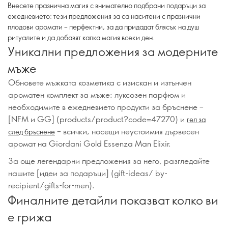
Внесете празнична магия с внимателно подбрани подаръци за
ежедневието: тези предложения за са наситени с празнични
плодови аромати – перфектни, за да придадат блясък на душ
ритуалите и да добавят капка магия всеки ден.
Уникални предложения за модерните
мъже
Обновете мъжката козметика с изискан и изтънчен
ароматен комплект за мъже: луксозен парфюм и
необходимите в ежедневието продукти за бръснене –
[NFM и GG] (products/product?code=47270) и
гел за
– всички, носещи неустоимия дървесен
след бръснене
аромат на Giordani Gold Essenza Man Elixir.
За още легендарни предложения за него, разгледайте
нашите [идеи за подаръци] (gift-ideas/ by-
recipient/gifts-for-men).
Финалните детайли показват колко ви
е грижа