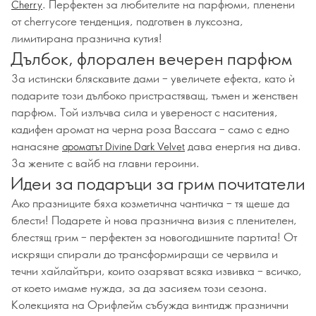
. Перфектен за любителите на парфюми, пленени
Cherry
от cherrycore тенденция, подготвен в луксозна,
лимитирана празнична кутия!
Дълбок, флорален вечерен парфюм
За истински бляскавите дами – увеличете ефекта, като ѝ
подарите този дълбоко пристрастяващ, тъмен и женствен
парфюм. Той излъчва сила и увереност с наситения,
кадифен аромат на черна роза Baccara – само с едно
нанасяне
дава енергия на дива.
ароматът Divine Dark Velvet
За жените с вайб на главни героини.
Идеи за подаръци за грим почитатели
Ако празниците бяха козметична чантичка – тя щеше да
блести! Подарете ѝ нова празнична визия с пленителен,
блестящ грим – перфектен за новогодишните партита! От
искрящи спирали до трансформиращи се червила и
течни хайлайтъри, които озаряват всяка извивка – всичко,
от което имаме нужда, за да засияем този сезона.
Колекцията на Орифлейм събужда винтидж празнични