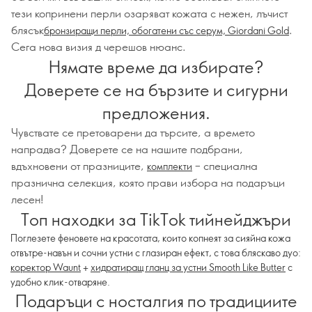
тези копринени перли озаряват кожата с нежен, лъчист
блясък
.
бронзиращи перли, обогатени със серум, Giordani Gold
Сега нова визия д черешов нюанс.
Нямате време да избирате?
Доверете се на бързите и сигурни
предложения.
Чувствате се претоварени да търсите, а времето
напрадва? Доверете се на нашите подбрани,
вдъхновени от празниците,
– специална
комплекти
празнична селекция, която прави избора на подаръци
лесен!
Топ находки за TikTok тийнейджъри
Поглезете феновете на красотата, които копнеят за сияйна кожа
отвътре-навън и сочни устни с глазиран ефект, с това бляскаво дуо:
коректор Waunt
+
хидратиращ гланц за устни Smooth Like Butter
с
удобно клик-отваряне.
Подаръци с носталгия по традициите