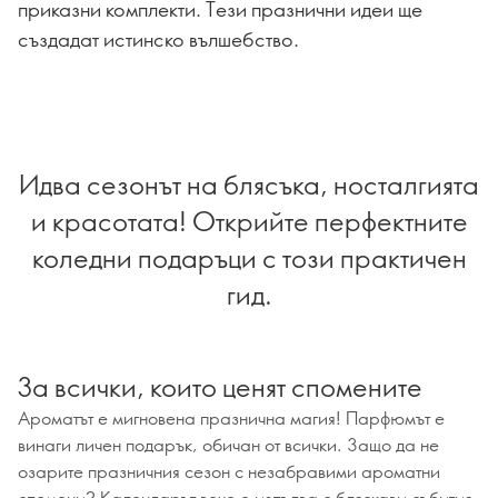
приказни комплекти. Тези празнични идеи ще
създадат истинско вълшебство.
Идва сезонът на блясъка, носталгията
и красотата! Открийте перфектните
коледни подаръци с този практичен
гид.
За всички, които ценят спомените
Ароматът е мигновена празнична магия! Парфюмът е
винаги личен подарък, обичан от всички. Защо да не
озарите празничния сезон с незабравими ароматни
спомени? Календарът вече е изпълва с бляскави събития