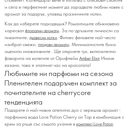
и сега е перфектният момент да зарадвате любим човек с
аромат за подарък, улавящ празничните нотки.
Как да изберете подходящия? Романтиците обикновено
харесват
. За по-дръзките личности са
флорални аромати
пикантните,
. Фитнес феновете най-често
дървесни нотки
изибрат свежи,
. Минималистите биха
плодови аромати
оценили иновативните . Ще откриете тук, включително
фаворита на колегите от Орифлейм
Иначе
Amber Elixir
казано, това е златният час на красотата!
Любимите ни парфюми на сезона
Пленителен подаръчен комплект за
почитателите на cherrycore
тенденцията
Подарете ѝ най-новия апетитно дуо с черешов аромат -
парфюмна вода Love Potion Cherry on Top в комбинация с
крем за ръце със същото ухание в
комплект Love Potion