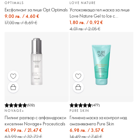
OPTIMALS
LOVE NATURE
Ексфолиант за лице Opt Optimals
Успокояваща гел маска за лице
Love Nature Gel to Ice с
9,00 лв. / 4,60 €
органично киви
1,80 лв. / 0,92 €
17,00 лв. / 8,69 €
4,01 лв. / 2,05 €
(
532
)
(
477
)
NOVAGE+
PURE SKIN
Пилинг разтвор с алфахидрокси
Глинена маска за контрол над
киселини Novage+ Proceuticals
омазняването Pure Skin
41,99 лв. / 21,47 €
6,98 лв. / 3,57 €
63,99 лв. / 32,72 €
14,49 лв. / 7,41 €