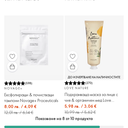
ДО ИЗЧЕРПВАНЕ НА НАЛИЧНОСТИТЕ
(
270
)
(
598
)
LOVE NATURE
NOVAGE+
Подхранваща маска за лице с
Ексфолиращи & почистващи
чия & органичен мед Love
тампони Novage+ Proceuticals
Nature
5,98 лв. / 3,06 €
8,00 лв. / 4,09 €
10,99 лв. / 5,62 €
12,01 лв. / 6,14 €
Показване на 8 от 10 продукта