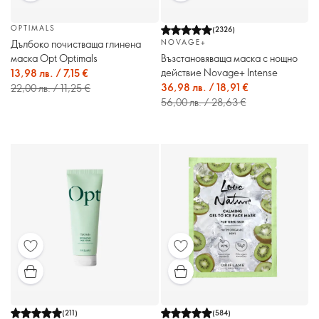
OPTIMALS
(
2326
)
Дълбоко почистваща глинена
NOVAGE+
маска Opt Optimals
Възстановяваща маска с нощно
действие Novage+ Intense
13,98 лв. / 7,15 €
36,98 лв. / 18,91 €
22,00 лв. / 11,25 €
56,00 лв. / 28,63 €
(
211
)
(
584
)