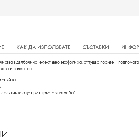
ИЕ
КАК ДА ИЗПОЛЗВАТЕ
СЪСТАВКИ
ИНФО
чиства в дълбочина, ефективно ексфолира, отпушва порите и подпомага
ерен и сияен тен.
а сияйна
е
 ефективно още при първата употреба*
ли