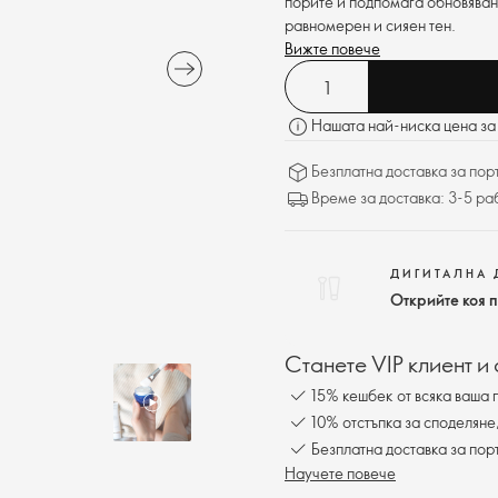
порите и подпомага обновяван
равномерен и сияен тен.
Вижте повече
Нашата най-ниска цена за 
Безплатна доставка за поръ
Време за доставка: 3-5 ра
ДИГИТАЛНА 
Открийте коя 
Станете VIP клиент и
15% кешбек от всяка ваша 
10% отстъпка за споделяне
Безплатна доставка за пор
Научете повече