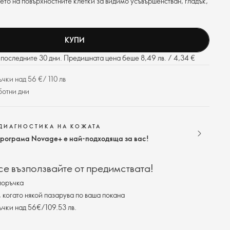
ето на повърхностните клетки за видимо усъвършенстван, гладък,
КУПИ
последните 30 дни. Предишната цена беше 8,49 лв. / 4,34 €
чки над 56 €/ 110 лв
ботни дни
ДИАГНОСТИКА НА КОЖАТА
програма Novage+ е най-подходяща за вас!
 се възползвайте от предимствата!
поръчка
, когато някой пазарува по ваша покана
ъчки над 56€/109.53 лв.