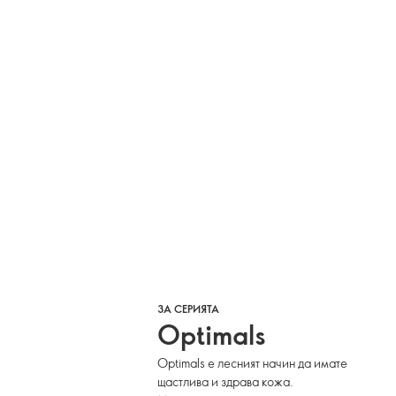
ЗА СЕРИЯТА
Optimals
Optimals е лесният начин да имате
щастлива и здрава кожа.