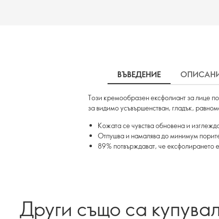
ВЪВЕДЕНИЕ
ОПИСАН
Този кремообразен ексфолиант за лице по
за видимо усъвършенстван, гладък, равном
Кожата се чувства обновена и изглежд
Отпушва и намалява до минимум порит
89% потвърждават, че ексфолирането е
Други също са купува