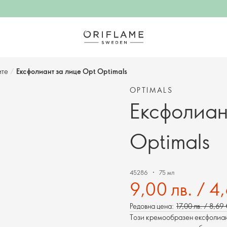
ите
/
Ексфолиант за лице Opt Optimals
OPTIMALS
Ексфолиан
Optimals
45286
75 мл
9,00 лв. / 4
Редовна цена:
17,00 лв. / 8,69
Този кремообразен ексфолиант