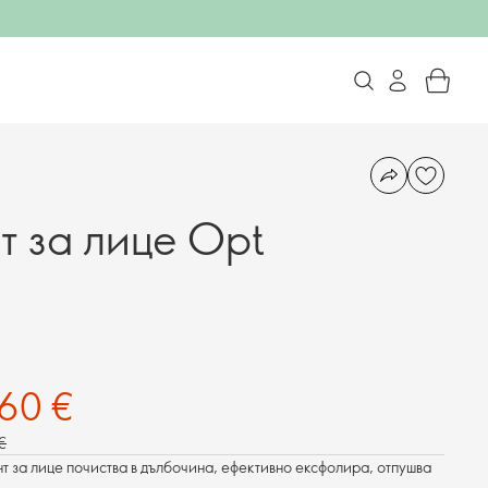
т за лице Opt
,60 €
 €
 за лице почиства в дълбочина, ефективно ексфолира, отпушва