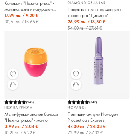
Колекция "Нежна грижа" -
DIAMOND CELLULAR
малина, диня и натурален
Нощен клетъчно подмладяващ
балсам
концентрат "Диамант"
17,99 лв. / 9,20 €
26,99 лв. / 13,80 €
30,61 лв. / 15,65 €
54,00 лв. / 27,61 €
(
945
)
(
342
)
НЕЖНА ГРИЖА
NOVAGE+
Мултифункционален балсам
Пептидни ампули Novage+
"Нежна грижа" - манго
Proceuticals Express
3,99 лв. / 2,04 €
47,00 лв. / 24,03 €
10,21 лв. / 5,22 €
72,99 лв. / 37,32 €