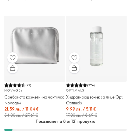
(
22
)
(
224
)
NOVAGE+
OPTIMALS
Сребриста козметична чантичка
Хидратиращ тоник за лице Opt
Novage+
Optimals
21,59 лв. / 11,04 €
9,99 лв. / 5,11 €
54,00 лв. / 27,61 €
17,00 лв. / 8,69 €
Показване на 8 от 121 продукта