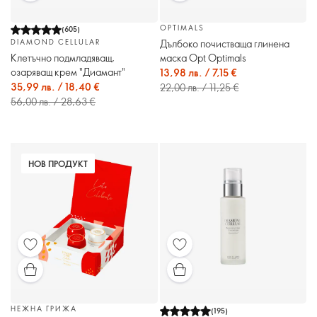
OPTIMALS
(
605
)
Дълбоко почистваща глинена
DIAMOND CELLULAR
маска Opt Optimals
Клетъчно подмладяващ,
озаряващ крем "Диамант"
13,98 лв. / 7,15 €
35,99 лв. / 18,40 €
22,00 лв. / 11,25 €
56,00 лв. / 28,63 €
НОВ ПРОДУКТ
НЕЖНА ГРИЖА
(
195
)