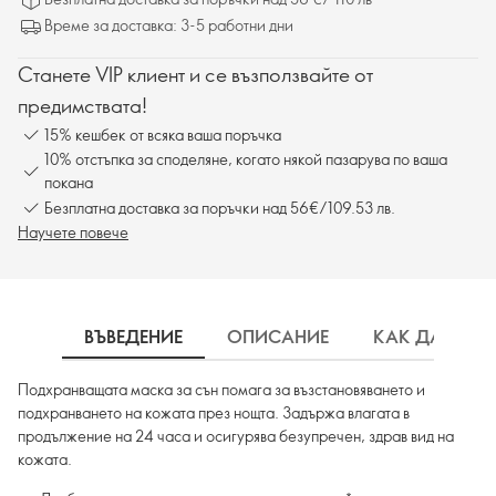
Време за доставка: 3-5 работни дни
Станете VIP клиент и се възползвайте от
предимствата!
15% кешбек от всяка ваша поръчка
10% отстъпка за споделяне, когато някой пазарува по ваша
покана
Безплатна доставка за поръчки над 56€/109.53 лв.
Научете повече
ВЪВЕДЕНИЕ
ОПИСАНИЕ
КАК ДА ИЗП
Подхранващата маска за сън помага за възстановяването и
подхранването на кожата през нощта. Задържа влагата в
продължение на 24 часа и осигурява безупречен, здрав вид на
кожата.