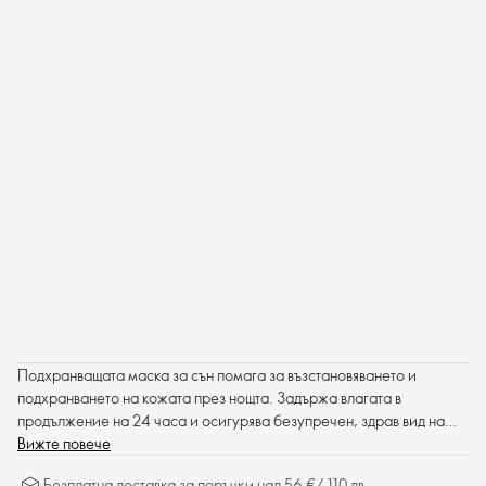
Подхранващата маска за сън помага за възстановяването и
подхранването на кожата през нощта. Задържа влагата в
продължение на 24 часа и осигурява безупречен, здрав вид на
кожата.
Вижте повече
Безплатна доставка за поръчки над 56 €/ 110 лв