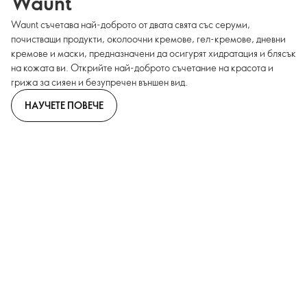
Waunt
Waunt съчетава най-доброто от двата свята със серуми,
почистващи продукти, околоочни кремове, гел-кремове, дневни
кремове и маски, предназначени да осигурят хидратация и блясък
на кожата ви. Открийте най-доброто съчетание на красота и
грижа за сияен и безупречен външен вид.
НАУЧЕТЕ ПОВЕЧЕ