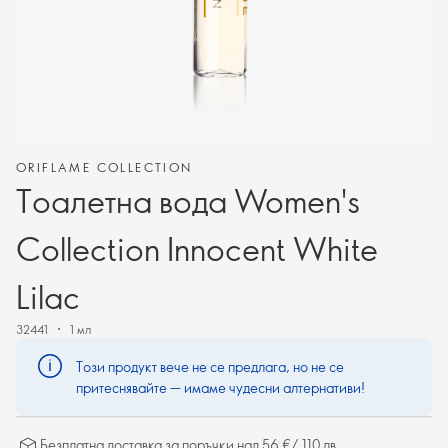
ORIFLAME COLLECTION
Тоалетна вода Women's
Collection Innocent White
Lilac
32441
1 мл
Този продукт вече не се предлага, но не се
притеснявайте — имаме чудесни алтернативи!
Безплатна доставка за поръчки над 56 €/ 110 лв