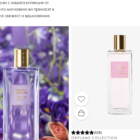
 ви с нашата колекция от
ито мигновено ви пренасят в
есе свежест и вдъхновение.
(
528
)
ORIFLAME COLLECTION