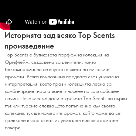
Историята зад всяко Top Scents
произведение
Top Scents е бутиковата парфюмна колекция на
Орифлейм, създадена за ценители, които
безкомпромисно се впускат в света на нишовите
аромати. Всяка композиция предлага своя уникална
интерпретация, което прави колекцията лесна за
комбиниране, наслагване и носене по ваш собствен
начин. Независимо дали откривате Top Scents за първи
път или търсите следващото попълнение към своята
колекция, тук ще намерите аромат, който може да се
превърне в част от вашия уникален нишов ароматен
почерк.