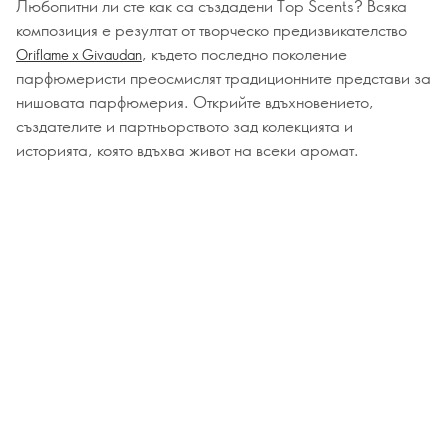
Любопитни ли сте как са създадени Top Scents? Всяка
композиция е резултат от творческо предизвикателство
, където последно поколение
Oriflame x Givaudan
парфюмеристи преосмислят традиционните представи за
нишовата парфюмерия. Открийте вдъхновението,
създателите и партньорството зад колекцията и
историята, която вдъхва живот на всеки аромат.