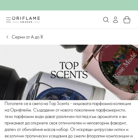
Серии от А до Я
Потопете се в света на Top Scents - нишовата парфюмна колекция
на Oрифлейм. Създадени от новото поколение парфюмеристи,
тези парфюмни води дават различен поглед към ароматите и ви
приканват да откриете своя отличителен и неповторим фаворит,
далеч от обичайния масов избор. От искрящи цитрусови нотки и
екзотични тропически усещания до смели флорални композиции и