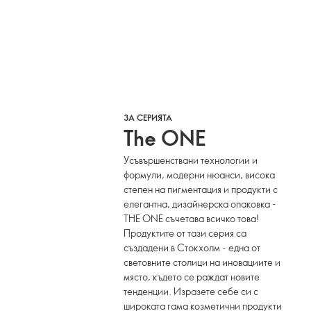
ЗА СЕРИЯТА
The ONE
Усъвършенствани технологии и
формули, модерни нюанси, висока
степен на пигментация и продукти с
елегантна, дизайнерска опаковка -
THE ONE съчетава всичко това!
Продуктите от тази серия са
създадени в Стокхолм - една от
световните столици на иновациите и
място, където се раждат новите
тенденции. Изразете себе си с
широката гама козметични продукти