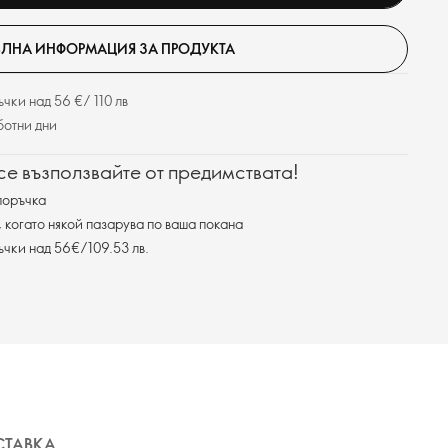
ЛНА ИНФОРМАЦИЯ ЗА ПРОДУКТА
чки над 56 €/ 110 лв
ботни дни
 се възползвайте от предимствата!
поръчка
, когато някой пазарува по ваша покана
ъчки над 56€/109.53 лв.
СТАВКА