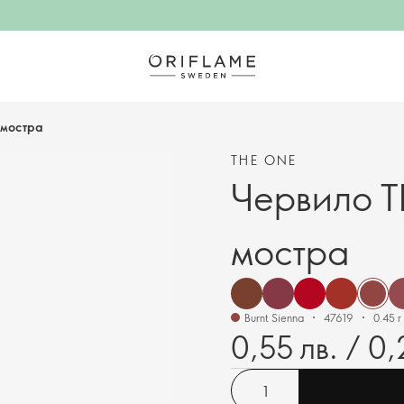
 мостра
THE ONE
Червило T
мостра
Burnt Sienna
47619
0.45 г
0,55 лв. / 0,