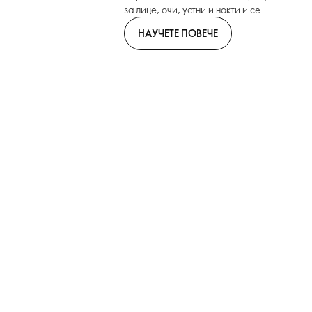
за лице, очи, устни и нокти и се
насладете на стилни нови цветови
НАУЧЕТЕ ПОВЕЧЕ
нюанси и иновативни продуктови
формули с THE ONE!