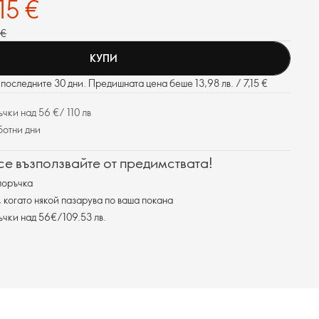
,15 €
 €
КУПИ
последните 30 дни. Предишната цена беше 13,98 лв. / 7,15 €
чки над 56 €/ 110 лв
ботни дни
 се възползвайте от предимствата!
поръчка
, когато някой пазарува по ваша покана
ъчки над 56€/109.53 лв.