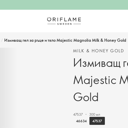
/
Измиващ гел за ръце и тяло Majestic Magnolia Milk & Honey Gold
MILK & HONEY GOLD
Измиващ ге
Majestic M
Gold
47537
300 мл
47537
46634