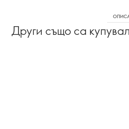
ОПИС
Други също са купува