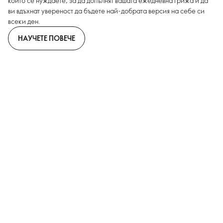
които се нуждаете, за да допълнят вашата ежедневна грижа и да
ви вдъхнат увереност да бъдете най-добрата версия на себе си
всеки ден.
НАУЧЕТЕ ПОВЕЧЕ