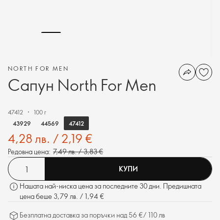
NORTH FOR MEN
Сапун North For Men
47412
100 г
47412
43929
44569
4,28 лв. / 2,19 €
Редовна цена:
7,49 лв. / 3,83 €
КУПИ
Нашата най-ниска цена за последните 30 дни. Предишната
цена беше 3,79 лв. / 1,94 €
Безплатна доставка за поръчки над 56 €/ 110 лв