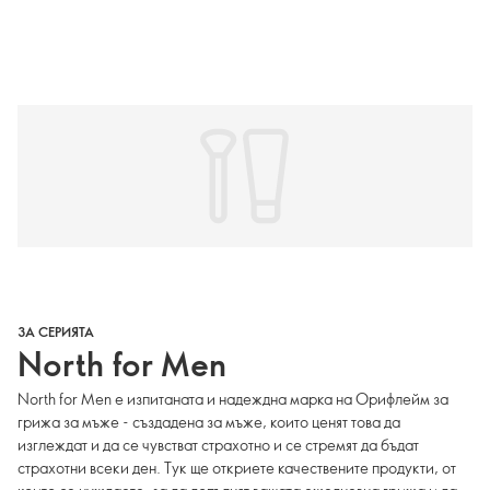
ЗА СЕРИЯТА
North for Men
North for Men е изпитаната и надеждна марка на Орифлейм за
грижа за мъже - създадена за мъже, които ценят това да
изглеждат и да се чувстват страхотно и се стремят да бъдат
страхотни всеки ден. Тук ще откриете качествените продукти, от