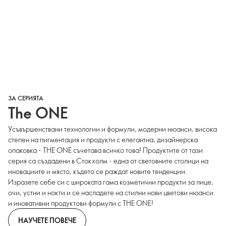
ЗА СЕРИЯТА
The ONE
Усъвършенствани технологии и формули, модерни нюанси, висока
степен на пигментация и продукти с елегантна, дизайнерска
опаковка - THE ONE съчетава всичко това! Продуктите от тази
серия са създадени в Стокхолм - една от световните столици на
иновациите и място, където се раждат новите тенденции.
Изразете себе си с широката гама козметични продукти за лице,
очи, устни и нокти и се насладете на стилни нови цветови нюанси
и иновативни продуктови формули с THE ONE!
НАУЧЕТЕ ПОВЕЧЕ