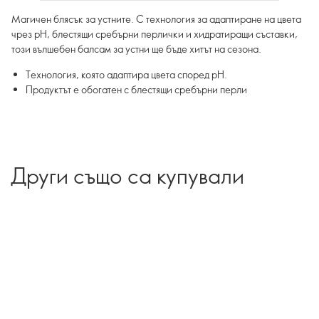
Магичен блясък за устните. С технология за адаптиране на цвета
чрез pH, блестящи сребърни перлички и хидратиращи съставки,
този вълшебен балсам за устни ще бъде хитът на сезона.
Технология, която адаптира цвета според pH.
Продуктът е обогатен с блестящи сребърни перли
Други също са купували