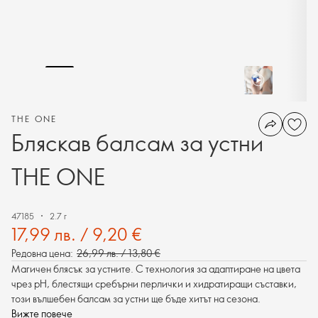
THE ONE
Бляскав балсам за устни
THE ONE
47185
2.7 г
17,99 лв. / 9,20 €
Редовна цена:
26,99 лв. / 13,80 €
Магичен блясък за устните. С технология за адаптиране на цвета
чрез pH, блестящи сребърни перлички и хидратиращи съставки,
този вълшебен балсам за устни ще бъде хитът на сезона.
Вижте повече