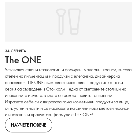
ЗА СЕРИЯТА
The ONE
Усъвършенствани технологии и формули, модерни нюанси, висока
степен на пигментация и продукти с елегантна, дизайнерска
опаковка - THE ONE съчетава всичко това! Продуктите от тази
серия са създадени в Стокхолм - една от световните столици на
иновациите и място, където се раждат новите тенденции.
Изразете себе си с широката гама козметични продукти за лице,
очи, устни и нокти и се насладете на стилни нови цветови нюанси
и иновативни продуктови формули с THE ONE!
НАУЧЕТЕ ПОВЕЧЕ