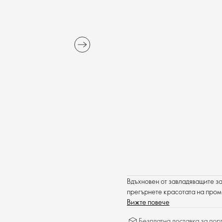
Вдъхновен от завладяващите за
прегърнете красотата на пром
Вижте повече
Безплатна доставка за поръ