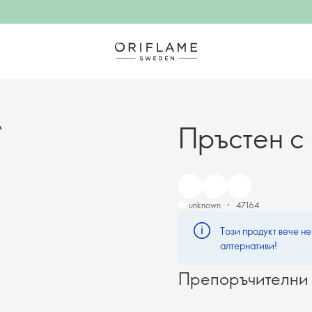
Пръстен с 
А
unknown
47164
Този продукт вече не
алтернативи!
Препоръчителни 