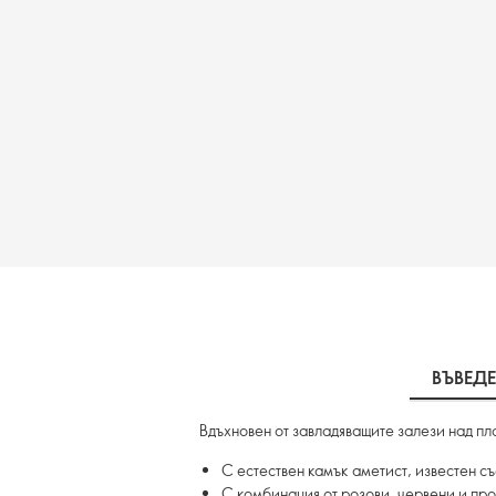
ВЪВЕД
Вдъхновен от завладяващите залези над пл
С естествен камък аметист, известен съ
С комбинация от розови, червени и пр