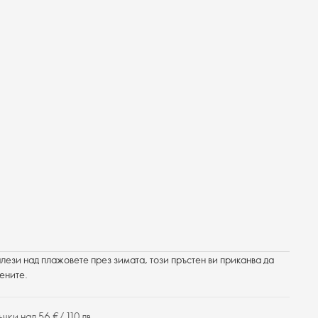
лези над плажовете през зимата, този пръстен ви приканва да
ените.
чки над 56 €/ 110 лв