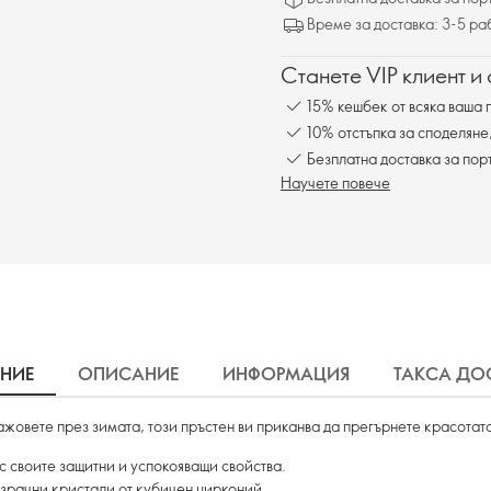
Време за доставка: 3-5 ра
Станете VIP клиент и
15% кешбек от всяка ваша 
10% отстъпка за споделяне
Безплатна доставка за пор
Научете повече
ЕНИЕ
ОПИСАНИЕ
ИНФОРМАЦИЯ
ТАКСА ДО
ажовете през зимата, този пръстен ви приканва да прегърнете красотат
с своите защитни и успокояващи свойства.
озрачни кристали от кубичен цирконий.