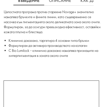
ВЪВЕДЕНИЕ
ОПИСАНИЕ
КАК ДА ИЗП
Цялостната програма против стареене Novage+ значително
намалява бръчките и фините линии, като същевременно се
насочва към пигментацията около деликатната зона около очите.
Формулиран, за да осигури превъзходна ефективност, оставяйки
кожата плътна и блестяща.
Клинично доказано, таргетира 4 основни типа бръчки
Формулиран да активира производството на колаген
С Bio Lumilock – клинично доказано намалява признаците на
хиперпигментация в зоната около очите