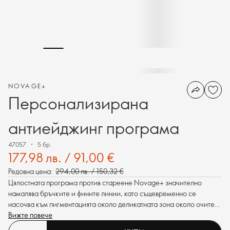
NOVAGE+
Персонализирана
антиейджинг програма
47057
5 бр.
177,98 лв. / 91,00 €
Редовна цена:
294,00 лв. / 150,32 €
Цялостната програма против стареене Novage+ значително
намалява бръчките и фините линии, като същевременно се
насочва към пигментацията около деликатната зона около очите.
Формулиран, за да осигури превъзходна ефективност, оставяйки
Вижте повече
кожата плътна и блестяща.