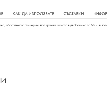
ИЕ
КАК ДА ИЗПОЛЗВАТЕ
СЪСТАВКИ
ИНФО
ка, обогатена с глицерин, подхранва кожата в дълбочина за 56 ч. и въ
ли