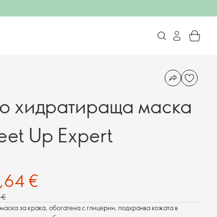
о хидратираща маска
eet Up Expert
6,64 €
5 €
маска за крака, обогатена с глицерин, подхранва кожата в