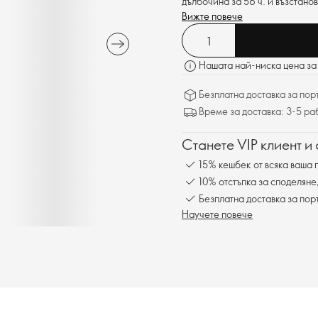
дълбочина за 56 ч. и възстано
Вижте повече
Нашата най-ниска цена за 
Безплатна доставка за поръ
Време за доставка: 3-5 ра
Станете VIP клиент и
15% кешбек от всяка ваша 
10% отстъпка за споделяне
Безплатна доставка за пор
Научете повече