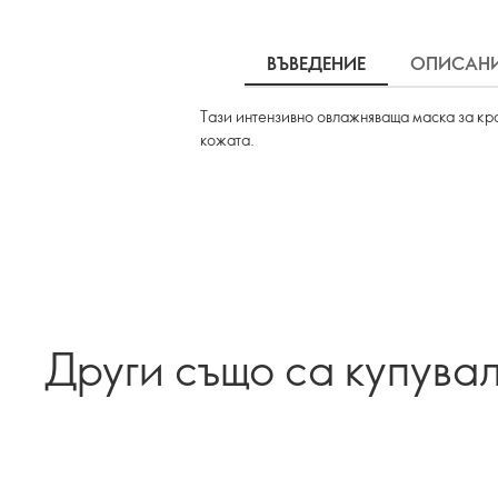
ВЪВЕДЕНИЕ
ОПИСАН
Тази интензивно овлажняваща маска за кра
кожата.
Други също са купува