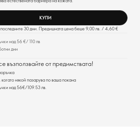
вява естествената бариера на кожата.
КУПИ
последните 30 дни. Предишната цена беше 9,00 лв. / 4,60 €
чки над 56 €/ 110 лв
ботни дни
 се възползвайте от предимствата!
поръчка
, когато някой пазарува по ваша покана
ъчки над 56€/109.53 лв.