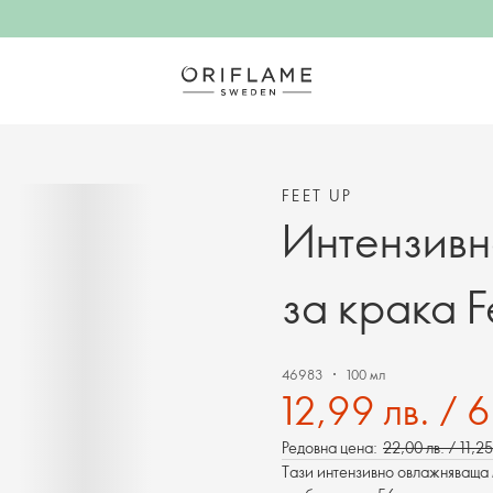
FEET UP
Интензивн
за крака F
46983
100 мл
12,99 лв. / 
Редовна цена:
22,00 лв. / 11,2
Тази интензивно овлажняваща 