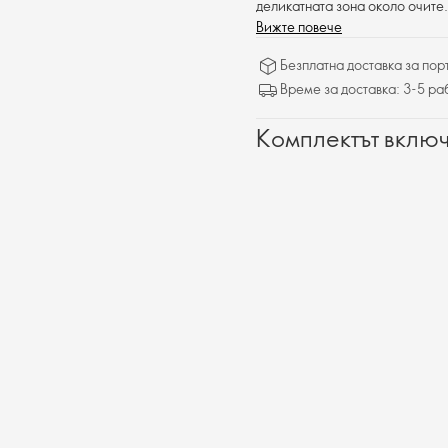
деликатната зона около очите
оставяйки кожата мека.
Вижте повече
Безплатна доставка за поръ
Време за доставка: 3-5 ра
Комплектът включ