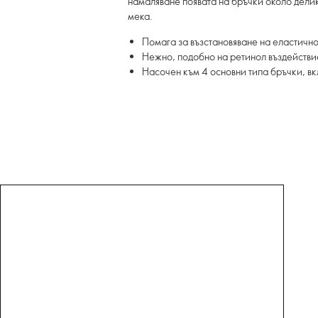
намаляване появата на бръчки около делик
мека.
Помага за възстановяване на еластичнос
Нежно, подобно на ретинол въздействи
Насочен към 4 основни типа бръчки, в