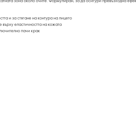
атната зона около очите. Формулиран, за да осигури превъзходна ефек
тта и за стягане на контура на лицето
е върху еластичността на кожата
ключително пачи крак