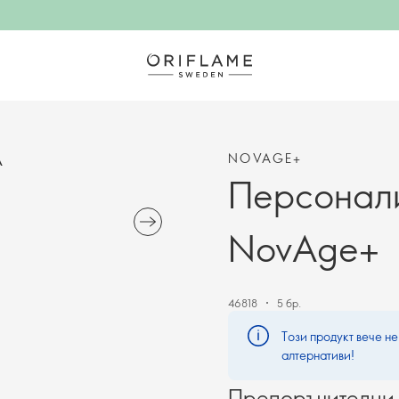
NOVAGE+
А
Персонали
NovAge+
46818
5 бр.
Този продукт вече не
алтернативи!
Препоръчителни 