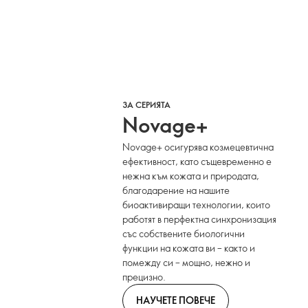
ЗА СЕРИЯТА
Novage+
Novage+ осигурява козмецевтична
ефективност, като същевременно е
нежна към кожата и природата,
благодарение на нашите
биоактивиращи технологии, които
работят в перфектна синхронизация
със собствените биологични
функции на кожата ви – както и
помежду си – мощно, нежно и
прецизно.
НАУЧЕТЕ ПОВЕЧЕ