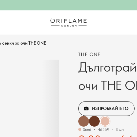
 сенки за очи THE ONE
THE ONE
Е
Дълготрай
очи THE 
ИЗПРОБВАЙТЕ ГО
Sand
46569
5 мл