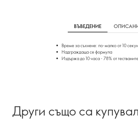
ВЪВЕДЕНИЕ
ОПИСАН
Време за съхнене: по-малко от 10 секу
Надграждаща се формула
Издържа до 10 часа - 78% от тестванит
Други също са купува