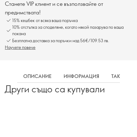
Станете VIP клиент и се възползвайте от
предимствата!
15% кешбек от всяка ваша поръчка
10% отстъпка за споделяне, когато някой пазарува по ваша
покана
Безплатна доставка за поръчки над 56€/109.53 лв.
Научете повече
ОПИСАНИЕ
ИНФОРМАЦИЯ
ТАКСА ДО
Други също са купували