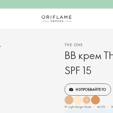
THE ONE
А
BB крем T
SPF 15
ИЗПРОБВАЙТЕ ГО
Light Beige Nude
46135
3