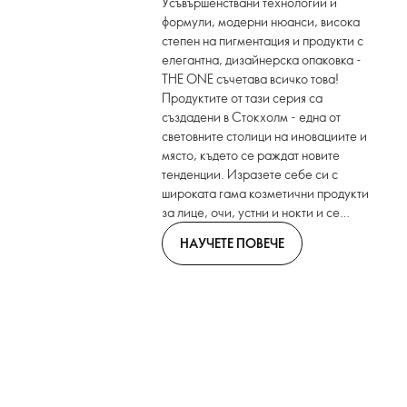
Усъвършенствани технологии и
формули, модерни нюанси, висока
степен на пигментация и продукти с
елегантна, дизайнерска опаковка -
THE ONE съчетава всичко това!
Продуктите от тази серия са
създадени в Стокхолм - една от
световните столици на иновациите и
място, където се раждат новите
тенденции. Изразете себе си с
широката гама козметични продукти
за лице, очи, устни и нокти и се
насладете на стилни нови цветови
НАУЧЕТЕ ПОВЕЧЕ
нюанси и иновативни продуктови
формули с THE ONE!