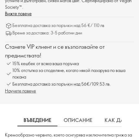
устните и дълготраен, сияен матов цвят. Сертифицирано от Vegan
Society™.
Вижте повече
Безплатна доставка за поръчки над 56 €/ 110 лв
Време за доставка: 3-5 работни дни
Станете VIP клиент и се възползвайте от
предимствата!
15% кешбек от всяка ваша поръчка
10% отстъпка за споделяне, когато някой пазарува по ваша
покана
Безплатна доставка за поръчки над 56€/109.53 лв.
Научете повече
ВЪВЕДЕНИЕ
ОПИСАНИЕ
КАК ДА ИЗП
Кремообразно червило, което осигурява изключителна грижа за