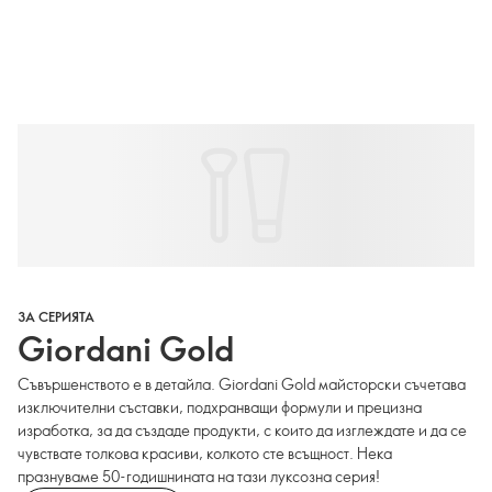
ЗА СЕРИЯТА
Giordani Gold
Съвършенството е в детайла. Giordani Gold майсторски съчетава
изключителни съставки, подхранващи формули и прецизна
изработка, за да създаде продукти, с които да изглеждате и да се
чувствате толкова красиви, колкото сте всъщност. Нека
празнуваме 50-годишнината на тази луксозна серия!