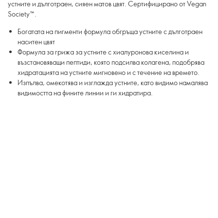
устните и дълготраен, сияен матов цвят. Сертифицирано от Vegan
Society™.
Богатата на пигменти формула обгръща устните с дълготраен
наситен цвят
Формула за грижа за устните с хиалуронова киселина и
възстановяващи пептиди, която подсилва колагена, подобрява
хидратацията на устните мигновено и с течение на времето.
Изпълва, омекотява и изглажда устните, като видимо намалява
видимостта на фините линии и ги хидратира.