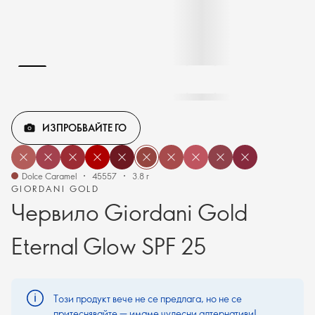
ИЗПРОБВАЙТЕ ГО
Dolce Caramel
45557
3.8 г
GIORDANI GOLD
Червило Giordani Gold
Eternal Glow SPF 25
Този продукт вече не се предлага, но не се
притеснявайте — имаме чудесни алтернативи!