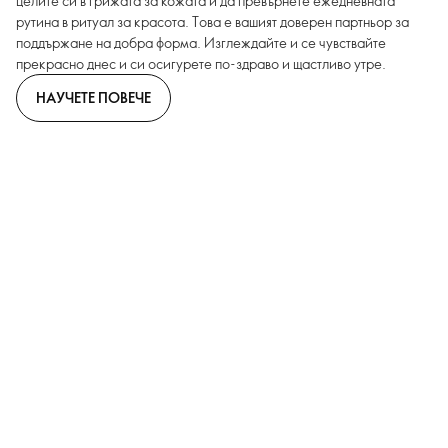
целите си в грижата за кожата и да превърнете ежедневната
рутина в ритуал за красота. Това е вашият доверен партньор за
поддържане на добра форма. Изглеждайте и се чувствайте
прекрасно днес и си осигурете по-здраво и щастливо утре.
НАУЧЕТЕ ПОВЕЧЕ