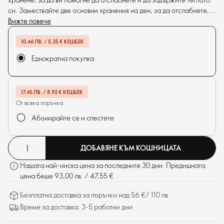
си. Замествайте две основни хранения на ден, за да отслабнете, и
едно, за да поддържате теглото си*. Просто смесете с краве
Вижте повече
мляко или соево мляко** за пълноценно хранене. Здравословно,
безопасно и толкова лесно!
10,46 ЛВ. / 5,35 € КЕШБЕК
Еднократна покупка
17,45 ЛВ. / 8,92 € КЕШБЕК
От всяка поръчка
Абонирайте се и спестете
ДОБАВЯНЕ КЪМ КОШНИЦАТА
Нашата най-ниска цена за последните 30 дни. Предишната
цена беше 93,00 лв. / 47,55 €
Безплатна доставка за поръчки над 56 €/ 110 лв
Време за доставка: 3-5 работни дни