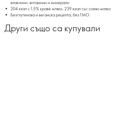
влакнини, витамини и минерали
204 ккал с 1,5% краве мляко, 239 ккал със соево мляко
Безглутенова и веганска рецепта, без ГМО
Други също са купували