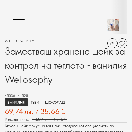
WELLOSOPHY
Заместващ хранене шейк за
контрол на теглото - ванилия
Wellosophy
45306
525 г
ВАНИЛИЯ
ГЪБИ
ШОКОЛАД
69,74 лв. / 35,66 €
Редовна цена:
93,00 лв. / 47,55 €
Вкусен шейк с вкус на ванилия, създаден от специалисти по
хранене, за да ви помогне да отслабнете и да задържите теглото