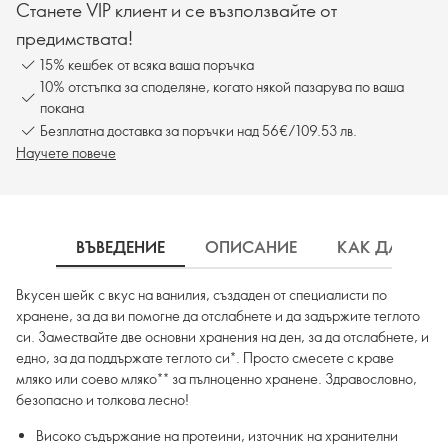
Станете VIP клиент и се възползвайте от
предимствата!
15% кешбек от всяка ваша поръчка
10% отстъпка за споделяне, когато някой пазарува по ваша
покана
Безплатна доставка за поръчки над 56€/109.53 лв.
Научете повече
ВЪВЕДЕНИЕ
ОПИСАНИЕ
КАК ДА ИЗП
Вкусен шейк с вкус на ванилия, създаден от специалисти по
хранене, за да ви помогне да отслабнете и да задържите теглото
си. Замествайте две основни хранения на ден, за да отслабнете, и
едно, за да поддържате теглото си*. Просто смесете с краве
мляко или соево мляко** за пълноценно хранене. Здравословно,
безопасно и толкова лесно!
Високо съдържание на протеини, източник на хранителни