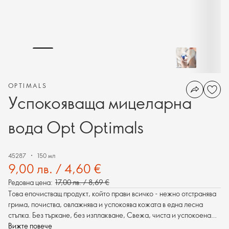
OPTIMALS
Успокояваща мицеларна
вода Opt Optimals
45287
150 мл
9,00 лв. / 4,60 €
Редовна цена:
17,00 лв. / 8,69 €
Това епочистващ продукт, който прави всичко - нежно отстранява
грима, почиства, овлажнява и успокоява кожата в една лесна
стъпка. Без търкане, без изплакване, Свежа, чиста и успокоена
кожа за секунди.
Вижте повече