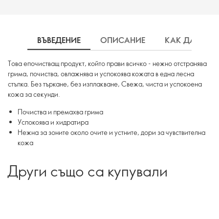
ВЪВЕДЕНИЕ
ОПИСАНИЕ
КАК ДА ИЗП
Това епочистващ продукт, който прави всичко - нежно отстранява
грима, почиства, овлажнява и успокоява кожата в една лесна
стъпка. Без търкане, без изплакване, Свежа, чиста и успокоена
кожа за секунди.
Почиства и премахва грима
Успокоява и хидратира
Нежнa за зоните около очите и устните, дори за чувствителна
кожа
Други също са купували