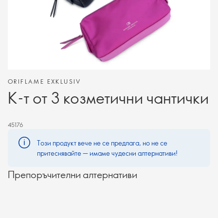
ORIFLAME EXKLUSIV
К-т от 3 козметични чантички
45176
Този продукт вече не се предлага, но не се
притеснявайте — имаме чудесни алтернативи!
Препоръчителни алтернативи