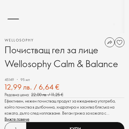
WELLOSOPHY
Почистващ гел за лице
Wellosophy Calm & Balance
45149
95 мл
12,99 лв. / 6,64 €
Редовна цена:
22,00 лв. / 11,25 €
Ефективен, нежен почистващ продукт за ежедневна употреба,
който почиства в дълбочина, хидратира и засилва блясъка на
кожата, дълго след изплакване. Веган грижа за кожата с
адаптоген - екстракт от гинко билоба, плюс релаксиращ аромат
Вижте повече
за балансиране на сетивата.
КУПИ