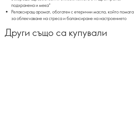
подхранена и мека*
Релаксиращ аромат, обогатен с етерични масла, който помага
за облекчаване на стреса и балансиране на настроението
Други също са купували