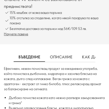
предимствата!
15% кешбек от всяка ваша поръчка
10% отстъпка за споделяне, когато някой пазарува по ваша
покана
Безплатна доставка за поръчки над 56€/109.53 лв.
Научете повече
ВЪВЕДЕНИЕ
ОПИСАНИЕ
КАК ДА ИЗП
Ефективен, нежен почистващ продукт за ежедневна употреба,
който почиства в дълбочина, хидратира и засилва блясъка на
кожата, дълго след изплакване. Веган грижа за кожата с
адаптоген - екстракт от гинко билоба, плюс релаксиращ аромат
за балансиране на сетивата.
Дълбоко почиства кожата като нежно разтваря замърсяванията
и грима*
Възвръща здравословния блясък, кожата е хидратирана,