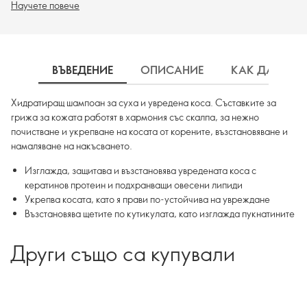
Научете повече
ВЪВЕДЕНИЕ
ОПИСАНИЕ
КАК ДА ИЗП
Хидратиращ шампоан за суха и увредена коса. Съставките за
грижа за кожата работят в хармония със скалпа, за нежно
почистване и укрепване на косата от корените, възстановяване и
намаляване на накъсването.
Изглажда, защитава и възстановява увредената коса с
кератинов протеин и подхранващи овесени липиди
Укрепва косата, като я прави по-устойчива на увреждане
Възстановява щетите по кутикулата, като изглажда пукнатините
Други също са купували