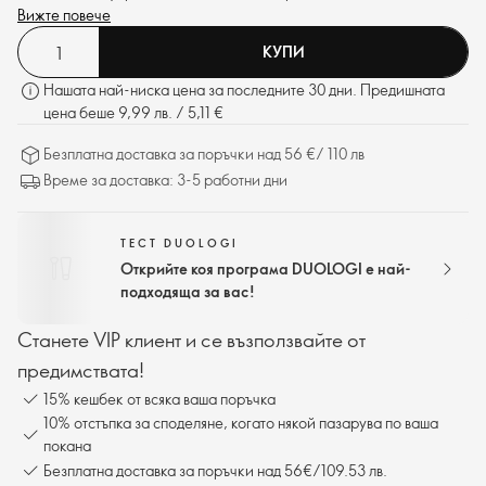
намаляване на накъсването.
Вижте повече
КУПИ
Нашата най-ниска цена за последните 30 дни. Предишната
цена беше 9,99 лв. / 5,11 €
Безплатна доставка за поръчки над 56 €/ 110 лв
Време за доставка: 3-5 работни дни
ТЕСТ DUOLOGI
Открийте коя програма DUOLOGI е най-
подходяща за вас!
Станете VIP клиент и се възползвайте от
предимствата!
15% кешбек от всяка ваша поръчка
10% отстъпка за споделяне, когато някой пазарува по ваша
покана
Безплатна доставка за поръчки над 56€/109.53 лв.