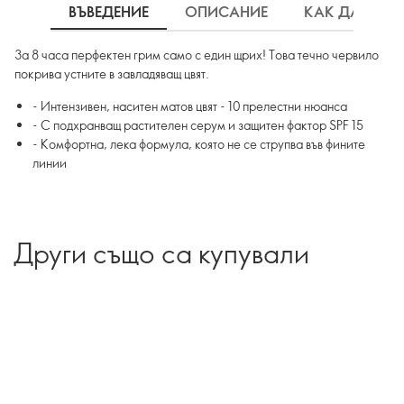
ВЪВЕДЕНИЕ
ОПИСАНИЕ
КАК ДА ИЗП
За 8 часа перфектен грим само с един щрих! Това течно червило
покрива устните в завладяващ цвят.
- Интензивен, наситен матов цвят - 10 прелестни нюанса
- С подхранващ растителен серум и защитен фактор SPF 15
- Комфортна, лека формула, която не се струпва във фините
линии
Други също са купували