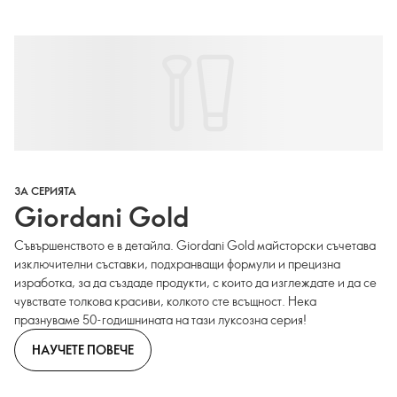
ЗА СЕРИЯТА
Giordani Gold
Съвършенството е в детайла. Giordani Gold майсторски съчетава
изключителни съставки, подхранващи формули и прецизна
изработка, за да създаде продукти, с които да изглеждате и да се
чувствате толкова красиви, колкото сте всъщност. Нека
празнуваме 50-годишнината на тази луксозна серия!
НАУЧЕТЕ ПОВЕЧЕ