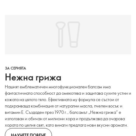
ЗА СЕРИЯТА
Нежна грижа
Нашият емблематичен многофункционален балсам има
фантастичната способност да омекотява и защитава сухите устни и
кожата на цялото тяло. Ефективната му формула се състои от
подхранваща комбинация от натурални масла, пчелен восък и
витамин Е. Създаден през 1970 г., балсамът „Нежна грижа“ е
използван и обичан от милиони хора и продължава да очарова
хората по целия свят, като винаги предлага нови вкусни аромати.
НАУЧЕТЕ ПОВЕЧЕ