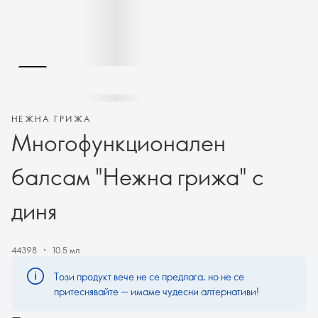
НЕЖНА ГРИЖА
Многофункционален
балсам "Нежна грижа" с
диня
44398
10.5 мл
Този продукт вече не се предлага, но не се
притеснявайте — имаме чудесни алтернативи!