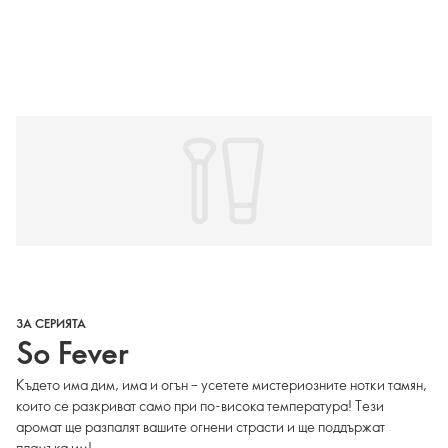
ЗА СЕРИЯТА
So Fever
Където има дим, има и огън – усетете мистериозните нотки тамян,
които се разкриват само при по-висока температура! Тези
аромат ще разпалят вашите огнени страсти и ще поддържат
пламъка им!.