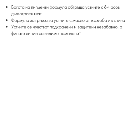
Богата на пигменти формула обгръща устните с 8-часов
дълготраен цвят
Формула за грижа за устните с масло от жожоба и къпина
Устните се чувстват подхранени и защитени незабавно, а
фините линии са видимо намалени*