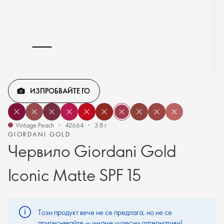
ИЗПРОБВАЙТЕ ГО
Vintage Peach
42664
3.8 г
GIORDANI GOLD
Червило Giordani Gold
Iconic Matte SPF 15
Този продукт вече не се предлага, но не се
притеснявайте — имаме чудесни алтернативи!