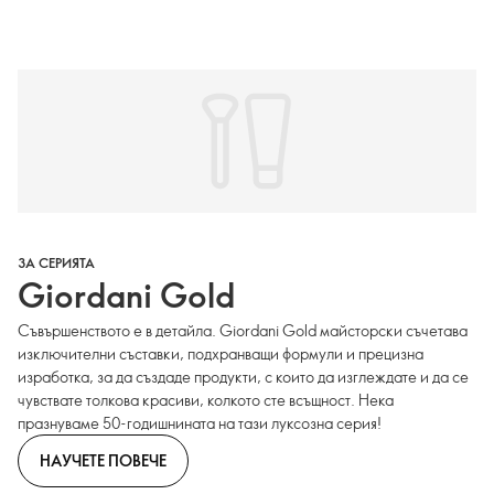
ЗА СЕРИЯТА
Giordani Gold
Съвършенството е в детайла. Giordani Gold майсторски съчетава
изключителни съставки, подхранващи формули и прецизна
изработка, за да създаде продукти, с които да изглеждате и да се
чувствате толкова красиви, колкото сте всъщност. Нека
празнуваме 50-годишнината на тази луксозна серия!
НАУЧЕТЕ ПОВЕЧЕ