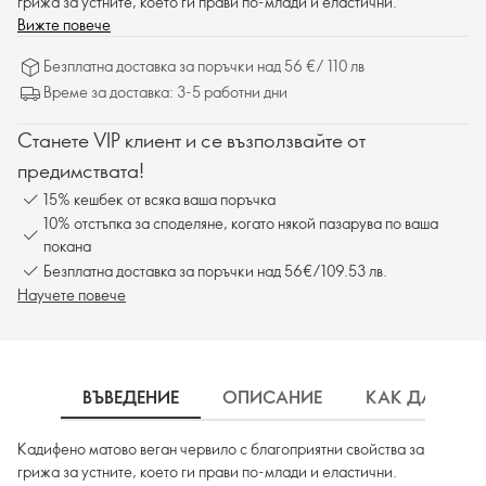
грижа за устните, което ги прави по-млади и еластични.
Вижте повече
Безплатна доставка за поръчки над 56 €/ 110 лв
Време за доставка: 3-5 работни дни
Станете VIP клиент и се възползвайте от
предимствата!
15% кешбек от всяка ваша поръчка
10% отстъпка за споделяне, когато някой пазарува по ваша
покана
Безплатна доставка за поръчки над 56€/109.53 лв.
Научете повече
ВЪВЕДЕНИЕ
ОПИСАНИЕ
КАК ДА ИЗП
Кадифено матово веган червило с благоприятни свойства за
грижа за устните, което ги прави по-млади и еластични.