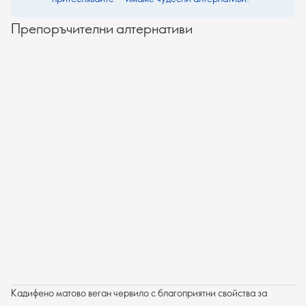
Препоръчителни алтернативи
Кадифено матово веган червило с благоприятни свойства за