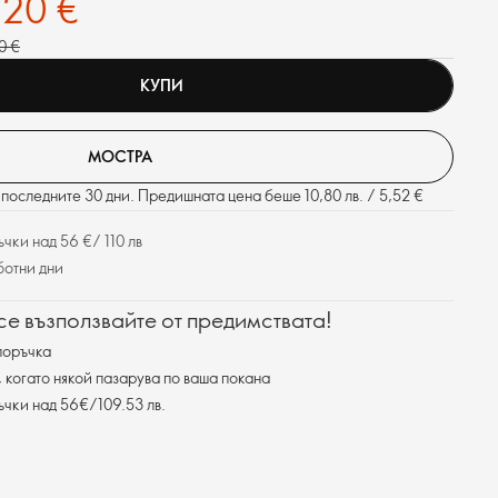
,20 €
0 €
КУПИ
МОСТРА
последните 30 дни. Предишната цена беше 10,80 лв. / 5,52 €
чки над 56 €/ 110 лв
ботни дни
 се възползвайте от предимствата!
поръчка
, когато някой пазарува по ваша покана
ъчки над 56€/109.53 лв.