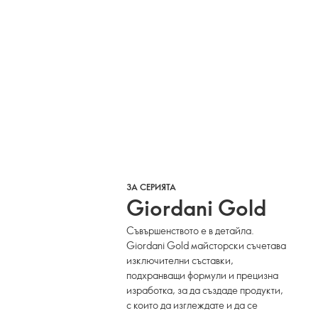
ЗА СЕРИЯТА
Giordani Gold
Съвършенството е в детайла.
Giordani Gold майсторски съчетава
изключителни съставки,
подхранващи формули и прецизна
изработка, за да създаде продукти,
с които да изглеждате и да се