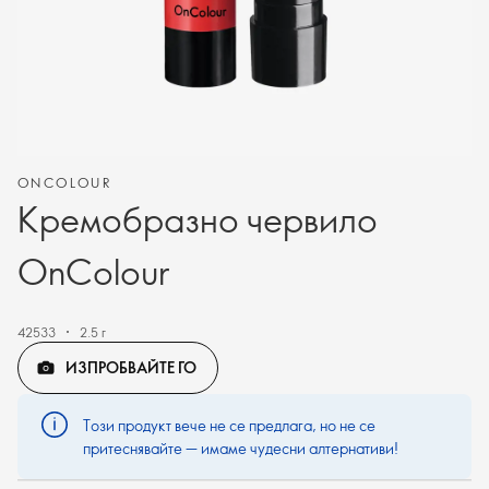
ONCOLOUR
Кремобразно червило
OnColour
42533
2.5 г
ИЗПРОБВАЙТЕ ГО
Този продукт вече не се предлага, но не се
притеснявайте — имаме чудесни алтернативи!