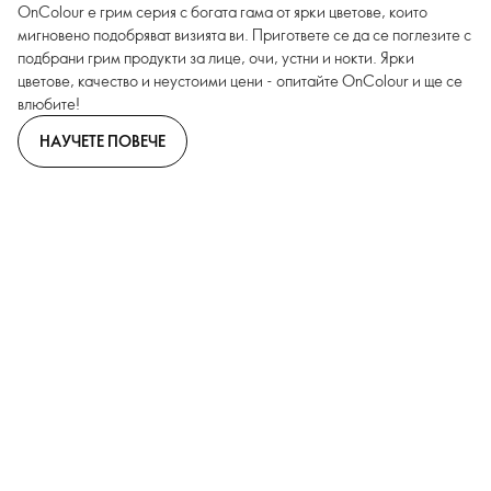
OnColour е грим серия с богата гама от ярки цветове, които
мигновено подобряват визията ви. Пригответе се да се поглезите с
подбрани грим продукти за лице, очи, устни и нокти. Ярки
цветове, качество и неустоими цени - опитайте OnColour и ще се
влюбите!
НАУЧЕТЕ ПОВЕЧЕ