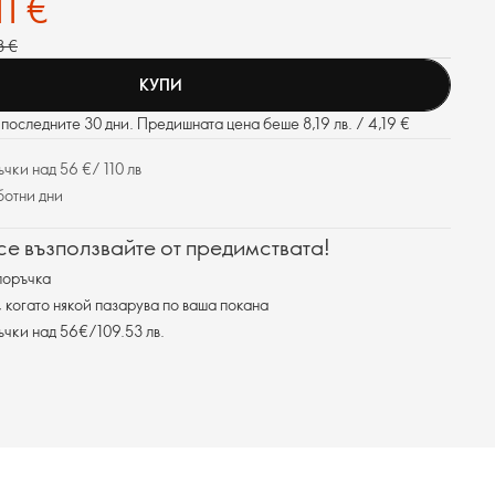
11 €
8 €
КУПИ
последните 30 дни. Предишната цена беше 8,19 лв. / 4,19 €
чки над 56 €/ 110 лв
ботни дни
 се възползвайте от предимствата!
поръчка
, когато някой пазарува по ваша покана
ъчки над 56€/109.53 лв.