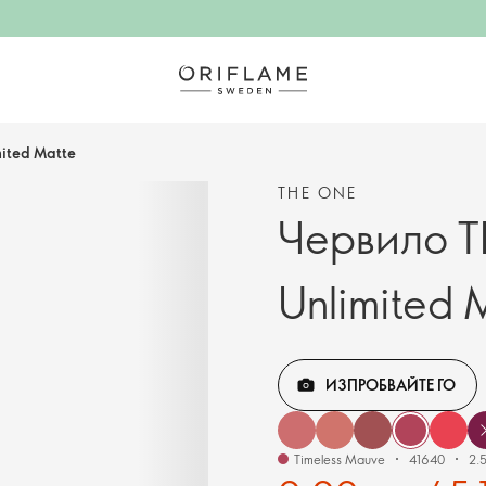
ited Matte
THE ONE
Червило T
Unlimited 
ИЗПРОБВАЙТЕ ГО
Timeless Mauve
41640
2.5