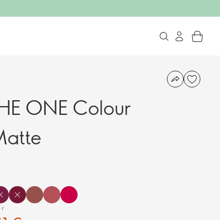
HE ONE Colour
Matte
 г