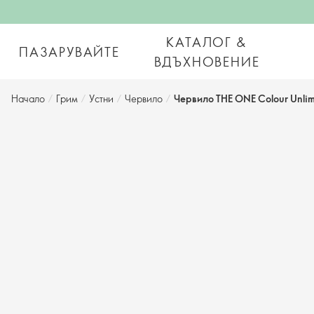
КАТАЛОГ &
ПАЗАРУВАЙТЕ
ВДЪХНОВЕНИЕ
Начало
/
Грим
/
Устни
/
Червило
/
Червило THE ONE Colour Unlim