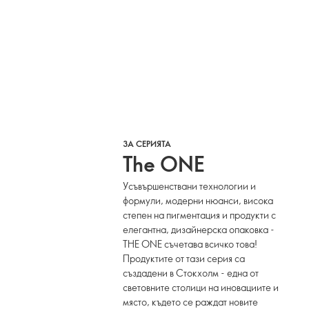
ЗА СЕРИЯТА
The ONE
Усъвършенствани технологии и
формули, модерни нюанси, висока
степен на пигментация и продукти с
елегантна, дизайнерска опаковка -
THE ONE съчетава всичко това!
Продуктите от тази серия са
създадени в Стокхолм - една от
световните столици на иновациите и
място, където се раждат новите