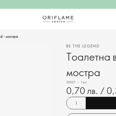
nd - мостра
BE THE LEGEND
Тоалетна в
мостра
30557
1 мл
0,70 лв. / 0