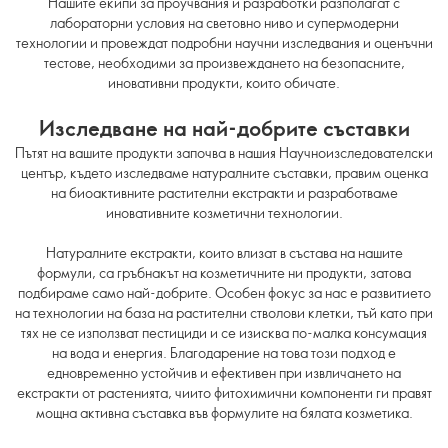
Нашите екипи за проучвания и разработки разполагат с
лабораторни условия на световно ниво и супермодерни
технологии и провеждат подробни научни изследвания и оценъчни
тестове, необходими за произвеждането на безопасните,
иновативни продукти, които обичате.
Изследване на най-добрите съставки
Пътят на вашите продукти започва в нашия Научноизследователски
център, където изследваме натуралните съставки, правим оценка
на биоактивните растителни екстракти и разработваме
иновативните козметични технологии.
Натуралните екстракти, които влизат в състава на нашите
формули, са гръбнакът на козметичните ни продукти, затова
подбираме само най-добрите. Особен фокус за нас е развитието
на технологии на база на растителни стволови клетки, тъй като при
тях не се използват пестициди и се изисква по-малка консумация
на вода и енергия. Благодарение на това този подход е
едновременно устойчив и ефективен при извличането на
екстракти от растенията, чиито фитохимични компоненти ги правят
мощна активна съставка във формулите на бялата козметика.