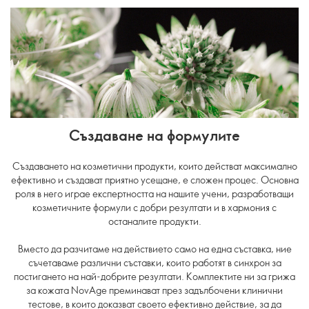
Създаване на формулите
Създаването на козметични продукти, които действат максимално
ефективно и създават приятно усещане, е сложен процес. Основна
роля
в него
играе експертността на нашите учени, разработващи
козметичните формули с добри резултати и в хармония с
останалите продукти.
Вместо да разчитаме на действието само на една съставка, ние
съчетаваме различни съставки, които работят в синхрон за
постигането на най-добрите резултати. Комплектите ни за грижа
за кожата NovAge преминават през задълбочени клинични
тестове, в които доказват своето ефективно действие, за да