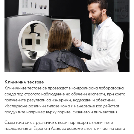
Клинични тестове
Клиничните тестове се провеждат в контролирана лабораторна
среда под строгото наблюдение на обучени експерти, при което
получените резултати са измерими, надеждни и обективни.
Изследваме различни типове кожа и измерваме как действат
продуктите например върху порите, сиянието и пигментация.
Също така си сътрудничим с наши партньори в клиничните
изследвания от Европа и Азия, за да може в която и част на света