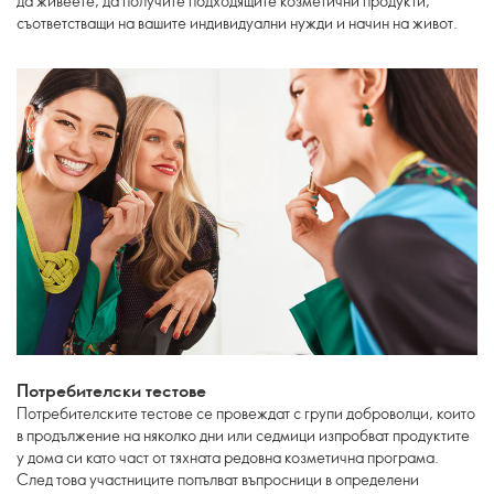
да живеете, да получите подходящите козметични продукти,
съответстващи на вашите индивидуални нужди и начин на живот.
Потребителски тестове
Потребителските тестове се провеждат с групи доброволци, които
в продължение на няколко дни или седмици изпробват продуктите
у дома си като част от тяхната редовна козметична програма.
След това участниците попълват въпросници в определени