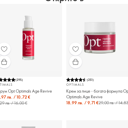
(
295
)
(
251
)
TIMALS
OPTIMALS
рум Opt Optimals Age Revive
Крем за лице - богата формула Op
Optimals Age Revive
,97 лв. / 10,72 €
18,99 лв. / 9,71 €
29,00 лв. / 14,8
29 лв. / 16,00 €