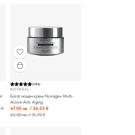
(
1184
)
NOVAGE+
t
Богат нощен крем Novage+ Multi-
Active Anti-Aging
3 €
47,00 лв. / 24,03 €
62,00 лв. / 31,70 €