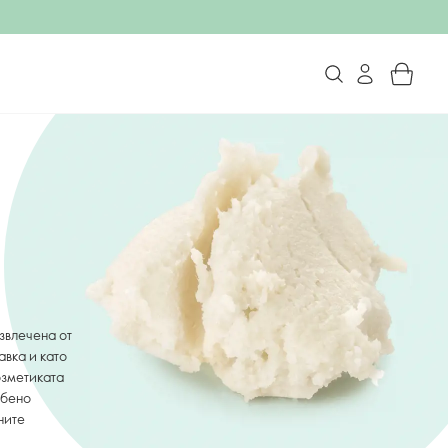
звлечена от
авка и като
озметиката
обено
ните