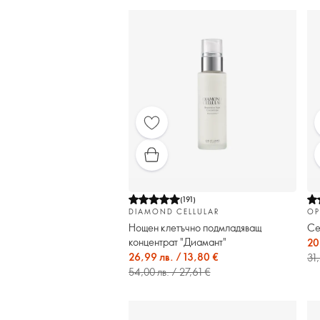
(
191
)
DIAMOND CELLULAR
OP
Нощен клетъчно подмладяващ
Се
концентрат "Диамант"
20
26,99 лв. / 13,80 €
31,
54,00 лв. / 27,61 €