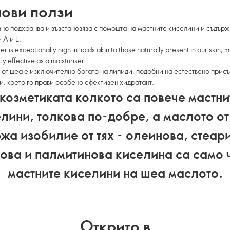
ови ползи
но подхранва и възстановява с помощта на мастните киселини и съдър
 A и E.
r is exceptionally high in lipids akin to those naturally present in our skin, m
ly effective as a moisturiser.
от шеа е изключително богато на липиди, подобни на естествено присъ
и, което го прави особено ефективен хидратант.
 козметиката колкото са повече мастни
лини, толкова по-добре, а маслото о
жа изобилие от тях - олеинова, стеар
ова и палмитинова киселина са само ч
мастните киселини на шеа маслото.
Открито в