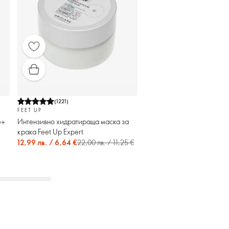
(
1221
)
FEET UP
e+
Интензивно хидратираща маска за
крака Feet Up Expert
12,99 лв. / 6,64 €
22,00 лв. / 11,25 €