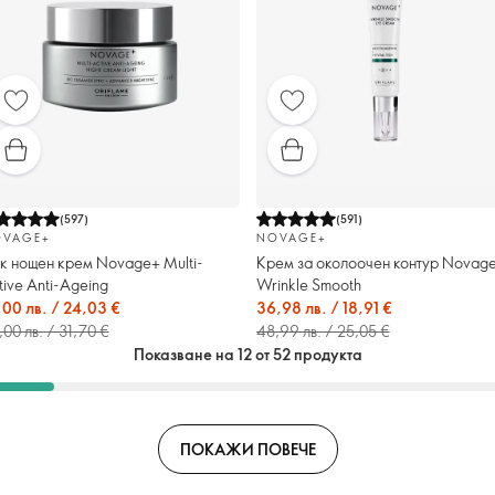
(
597
)
(
591
)
VAGE+
NOVAGE+
к нощен крем Novage+ Multi-
Крем за околоочен контур Novag
tive Anti-Ageing
Wrinkle Smooth
,00 лв. / 24,03 €
36,98 лв. / 18,91 €
00 лв. / 31,70 €
48,99 лв. / 25,05 €
Показване на 12 от 52 продукта
ПОКАЖИ ПОВЕЧЕ