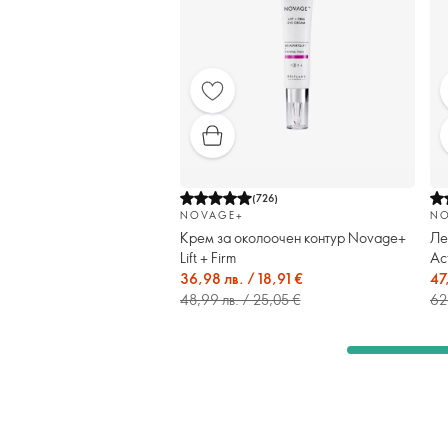
(
726
)
NOVAGE+
NO
Крем за околоочен контур Novage+
Ле
Lift + Firm
Ac
36,98 лв. / 18,91 €
47
48,99 лв. / 25,05 €
62,