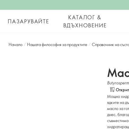
КАТАЛОГ &
ПАЗАРУВАЙТЕ
ВДЪХНОВЕНИЕ
Начало
/
Нашата философия за продуктите
/
Справочник на съст
Мас
Butyrosperm
Открит
Мощно хидра
ядките на д
масло за го
днес, благо
съвместима 
хидратиращи