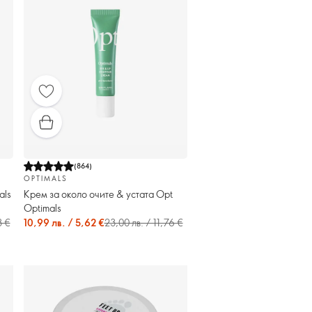
(
864
)
OPTIMALS
als
Крем за около очите & устата Opt
Optimals
8 €
10,99 лв. / 5,62 €
23,00 лв. / 11,76 €