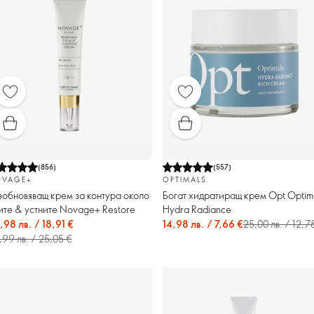
(
856
)
(
557
)
VAGE+
OPTIMALS
зобновяващ крем за контура около
Богат хидратиращ крем Opt Optim
ите & устните Novage+ Restore
Hydra Radiance
,98 лв. / 18,91 €
14,98 лв. / 7,66 €
25,00 лв. / 12,7
,99 лв. / 25,05 €