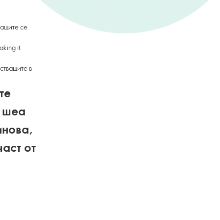
жащите се
aking it
стващите в
те
т шеа
инова,
аст от