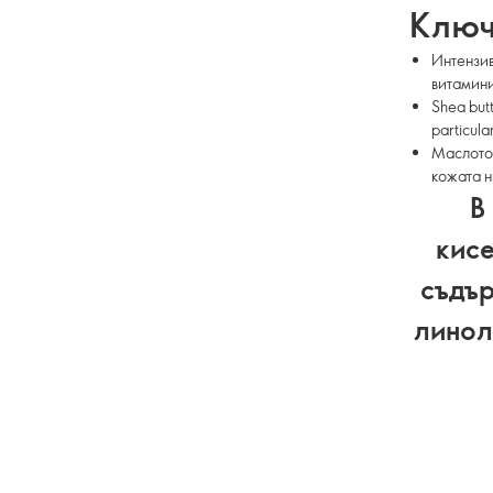
Ключ
Интензив
витамини
Shea butte
particular
Маслото 
кожата н
В
кисе
съдър
линол