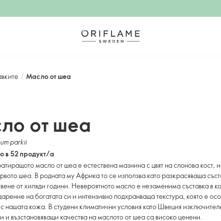
авките
/
Масло от шеа
ло от шеа
um parkii
о в 52 продукт/а
тиращото масло от шеа е естествена мазнина с цвят на слонова кост, и
ървото шеа. В родната му Африка то се използва като разкрасяваща съст
твене от хиляди години. Невероятното масло е незаменима съставка в к
дарение на богатата си и интензивно подхранваща текстура, която е ос
с нашата кожа. В студени климатични условия като Швеция изключител
 и възстановяващи качества на маслото от шеа са високо ценени.