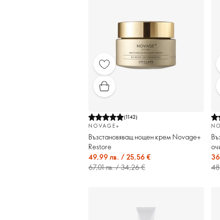
(
1142
)
NOVAGE+
NO
Възстановяващ нощен крем Novage+
Въ
Restore
оч
49,99 лв. / 25,56 €
36
67,01 лв. / 34,26 €
48