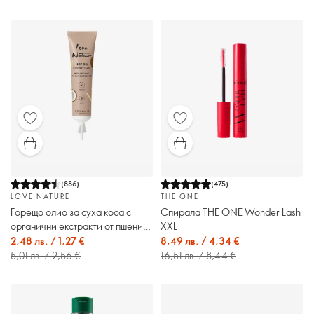
(
886
)
(
475
)
LOVE NATURE
THE ONE
Горещо олио за суха коса с
Спирала THE ONE Wonder Lash
органични екстракти от пшеница
XXL
& кокос Love Nature
2,48 лв. / 1,27 €
8,49 лв. / 4,34 €
5,01 лв. / 2,56 €
16,51 лв. / 8,44 €