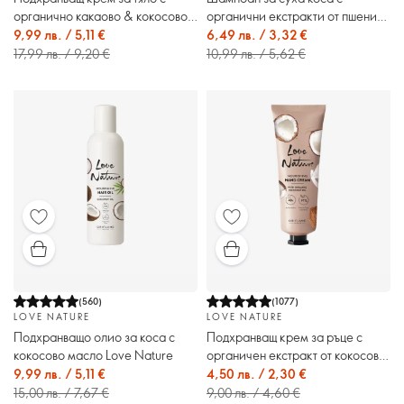
органично какаово & кокосово
органични екстракти от пшеница
масло Love Nature
& кокос Love Nature
9,99 лв. / 5,11 €
6,49 лв. / 3,32 €
17,99 лв. / 9,20 €
10,99 лв. / 5,62 €
(
560
)
(
1077
)
LOVE NATURE
LOVE NATURE
Подхранващо олио за коса с
Подхранващ крем за ръце с
кокосово масло Love Nature
органичен екстракт от кокосово
масло Love Nature
9,99 лв. / 5,11 €
4,50 лв. / 2,30 €
15,00 лв. / 7,67 €
9,00 лв. / 4,60 €