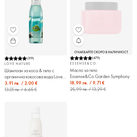
ОЧАКВАЙТЕ СКОРО В НАЛИЧНОСТ
(
479
)
(
319
)
ESSENSE&CO.
LOVE NATURE
Масло за тяло
Шампоан за коса & тяло с
Essense&Co.Garden Symphony
органична кокосова вода Love
Nature Marine Adventure
18,99 лв. / 9,71 €
3,91 лв. / 2,00 €
25,99 лв. / 13,29 €
13,01 лв. / 6,65 €