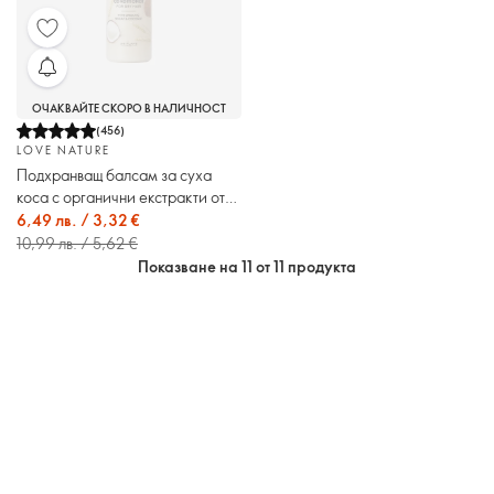
ОЧАКВАЙТЕ СКОРО В НАЛИЧНОСТ
(
456
)
LOVE NATURE
Подхранващ балсам за суха
коса с органични екстракти от
пшеница & кокос Love Nature
6,49 лв. / 3,32 €
10,99 лв. / 5,62 €
Показване на 11 от 11 продукта