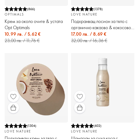
(
866
)
(
1378
)
OPTIMALS
LOVE NATURE
Крем за около очите & устата
Подхранващ лосион за тяло с
Opt Optimals
органично какаово & кокосово
масло Love Nature
10,99 лв. / 5,62 €
17,00 лв. / 8,69 €
23,00 лв. / 11,76 €
32,00 лв. / 16,36 €
(
1304
)
(
602
)
LOVE NATURE
LOVE NATURE
Подхранващ крем за тяло с
Шампоан за суха коса с