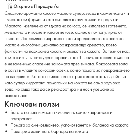
Открито в 11 продукт/а
Сладкото ароматно косово масло е суперзвезда в козметиката - и
в чистата си форма, и като съставка в козметичните продукти.
Маслото, извлечено от ядката на кокоса, се използва в готвенето,
медицината и козметиката от векове, а днес е по-популярно от
всякога. Интензивно хидратиращото и предпазващо кокосовото
масло е многофункционално разкрасяващо средство, което
фантастично подхранва косата и омекотява кожата. За тези от нас,
които живеят в по-студени страни, като Швеция, кокосовото масло
е незаменимо спасение за кожата през зимата. Кокосовата вода
е сокът в младите кокосови орехи, който помага за подхранването
на плодовете. Когато се използва за грижа за кожата, тя действа
като супер хидратант, помагайки на кожата не само задържа
вода, но също така да се рехидратира и я носи усещане за
освежаване.
Ключови ползи
Богато на ценни мастни киселини, които хидратират и
подхранват
Помага за омекотяването, успокояването и баланса на кожата
Поддържа защитната бариера на кожата