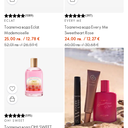
(
1089
)
(
397
)
ECLAT
EVERY ME
Тоалетна вода Eclat
Тоалетна вода Every Me
Mademoiselle
Sweetheart Rose
25,00 лв. / 12,78 €
24,00 лв. / 12,27 €
52,01 лв. / 26,59 €
60,00 лв. / 30,68 €
(
595
)
OH! SWEET
Тоалетна вода OH! SWEET