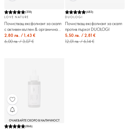
(
318
)
(
683
)
LOVE NATURE
DUOLOGI
Почистващ ексфолиант за скалп
Почистващ ексфолиант за скалп
с активен въглен & органична
против пърхот DUOLOGI
мента Love Nature
2,80 лв. / 1,43 €
5,50 лв. / 2,81 €
6,00 лв. / 3,07 €
12,01 лв. / 6,14 €
ОЧАКВАЙТЕ СКОРО В НАЛИЧНОСТ
(
866
)