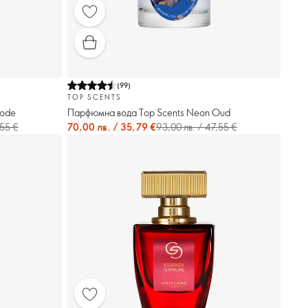
(
99
)
TOP SCENTS
Mode
Парфюмна вода Top Scents Neon Oud
,55 €
70,00 лв. / 35,79 €
93,00 лв. / 47,55 €