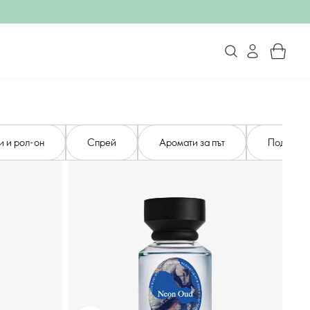
и и рол-он
Спрей
Аромати за път
Подаръци