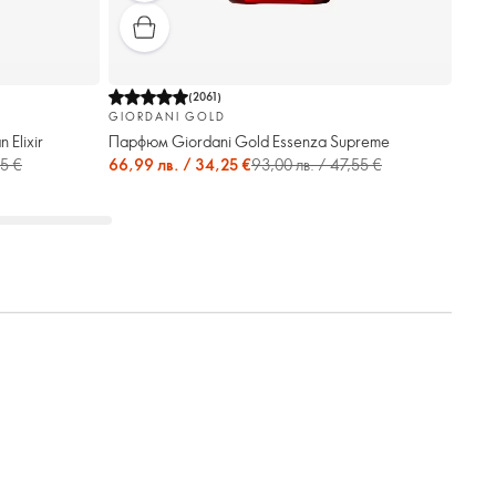
(
2061
)
GIORDANI GOLD
Elixir
Парфюм Giordani Gold Essenza Supreme
55 €
66,99 лв. / 34,25 €
93,00 лв. / 47,55 €