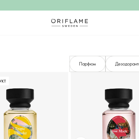
Парфюм
Дезодорант
УКТ