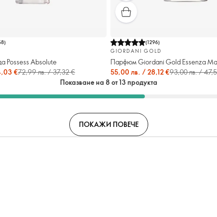
58
)
(
1296
)
GIORDANI GOLD
 Possess Absolute
Парфюм Giordani Gold Essenza Man 
4,03 €
72,99 лв. / 37,32 €
55,00 лв. / 28,12 €
93,00 лв. / 47,
Показване на 8 от 13 продукта
ПОКАЖИ ПОВЕЧЕ